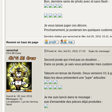
Bon, dernière serie de photo avec et sans flash :
Je vous laisse juger ces décors.
Prochainement, je posterais les quelques customs
Dernière édition par senechal le Mer Juil 20, 2011 15:11; éd
Revenir en haut de page
senechal
Posté le: Ven Juil 01, 2011 17:10
Sujet du message:
Ch'ti Mi Crew
Second poste qui n'est pas un doublon ...
Dans ce poste, je vais vous présenter mes customs
Tatsumi en tenue de Kendo. Deux versions V1 à ga
Mais les deux présentent une "jupe" articulée:
Inscrit le: 30 Juin 2011
Je me suis lancé dans le moulage :
Messages: 31
vue d'ensemble des pièces déjà produites :
Localisation: Lys lez lannoy
Nord