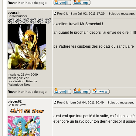
Revenir en haut de page
poussin
Posté le: Sam Juil 02, 2011 17:29
Sujet du message:
Serial brusher
excellent travail Mr Senechal !
ah quand le prochain décors j'ai envie de dire !!!!!!!
ps: j'adore tes customs des soldats du sanctuaire
Inscrit le: 21 Avr 2009
Messages: 762
Localisation: Pilier de
l'Atlantique Nord
Revenir en haut de page
pisces62
Posté le: Lun Juil 04, 2011 10:49
Sujet du message:
Ch'ti Mi Crew
c est vrai que tout posté à la suite, ca fait un sacré
et encore un bravo pour ton dernier decor d asgard