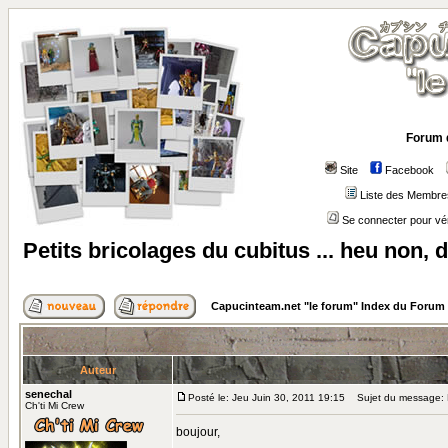
Forum 
Site
Facebook
Liste des Membre
Se connecter pour vé
Petits bricolages du cubitus ... heu non, 
Capucinteam.net "le forum" Index du Forum
Auteur
senechal
Posté le: Jeu Juin 30, 2011 19:15
Sujet du message: Pe
Ch'ti Mi Crew
boujour,