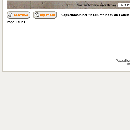
Montrer les messages depuis:
Capucinteam.net "le forum" Index du Forum
Page
1
sur
1
Powered by
Tra