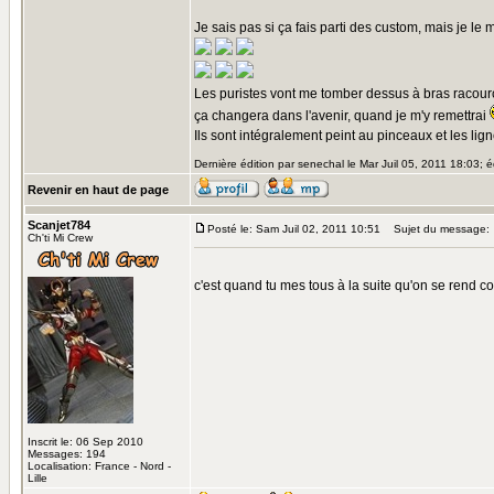
Je sais pas si ça fais parti des custom, mais je le m
Les puristes vont me tomber dessus à bras racourcis
ça changera dans l'avenir, quand je m'y remettrai
Ils sont intégralement peint au pinceaux et les li
Dernière édition par senechal le Mar Juil 05, 2011 18:03; éd
Revenir en haut de page
Scanjet784
Posté le: Sam Juil 02, 2011 10:51
Sujet du message:
Ch'ti Mi Crew
c'est quand tu mes tous à la suite qu'on se rend 
Inscrit le: 06 Sep 2010
Messages: 194
Localisation: France - Nord -
Lille