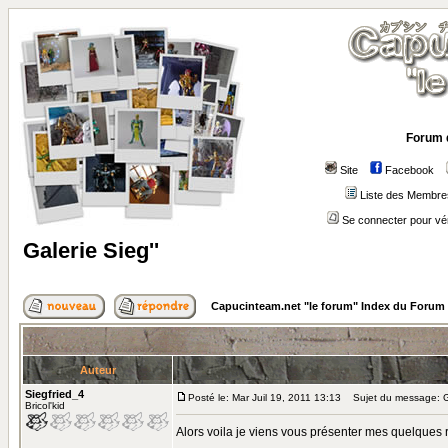
Forum 
Site
Facebook
Liste des Membre
Se connecter pour vé
Galerie Sieg''
Capucinteam.net "le forum" Index du Forum
Auteur
Siegfried_4
Posté le: Mar Juil 19, 2011 13:13
Sujet du message: Ga
Bricol'kid
Alors voila je viens vous présenter mes quelques ré