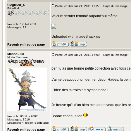
Siegfried_4
Posté le: Dim Juil 24, 2011 17:27
Sujet du message:
Bricol'kid
Voici le dernier terminé aujourd'hui même
Inscrit le: 17 Juil 2011
Messages: 12
Uploaded with
ImageShack.us
Revenir en haut de page
Mensouille
Posté le: Dim Juil 24, 2011 17:59
Sujet du message:
Modo Floodeur
ben tu as une bonne petite collection avec tous ce
J'aime beaucoup ton dernier décor Hades, la pei
L'idee des mirroirs est sympatoche !
Je trouve qu'il d'un bien meilleur niveau que les
Bonne continuation
Inscrit le: 03 Nov 2007
Messages: 3516
Localisation: région Bordelaise
Revenir en haut de page