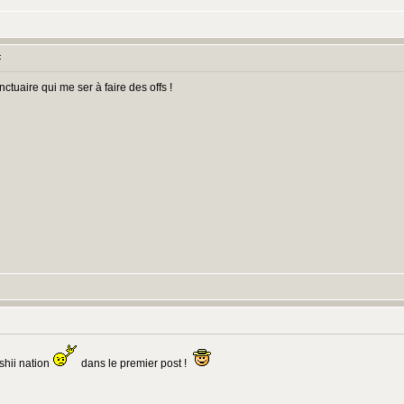
:
tuaire qui me ser à faire des offs !
:
shii nation
dans le premier post !