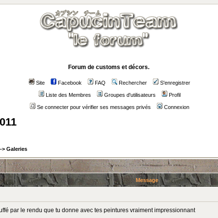
Forum de customs et décors.
Site
Facebook
FAQ
Rechercher
S'enregistrer
Liste des Membres
Groupes d'utilisateurs
Profil
Se connecter pour vérifier ses messages privés
Connexion
2011
->
Galeries
Message
luffé par le rendu que tu donne avec tes peintures vraiment impressionnant