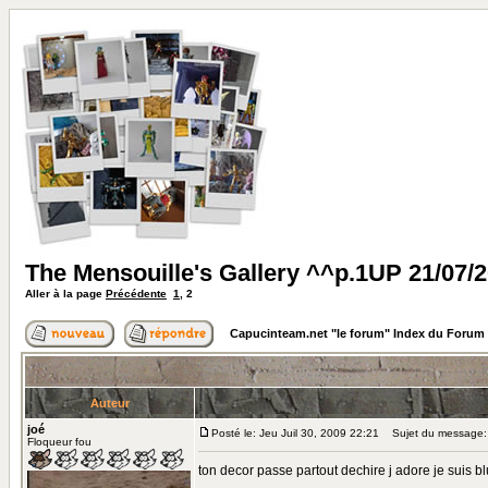
The Mensouille's Gallery ^^p.1UP 21/07/
Aller à la page
Précédente
1
,
2
Capucinteam.net "le forum" Index du Forum
Auteur
joé
Posté le: Jeu Juil 30, 2009 22:21
Sujet du message:
Floqueur fou
ton decor passe partout dechire j adore je suis b