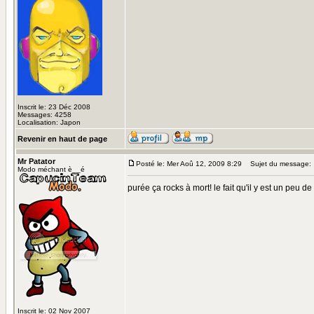
Inscrit le: 23 Déc 2008
Messages: 4258
Localisation: Japon
Revenir en haut de page
Mr Patator
Posté le: Mer Aoû 12, 2009 8:29
Sujet du message:
Modo méchant è__é
purée ça rocks à mort! le fait qu'il y est un peu de 
Inscrit le: 02 Nov 2007