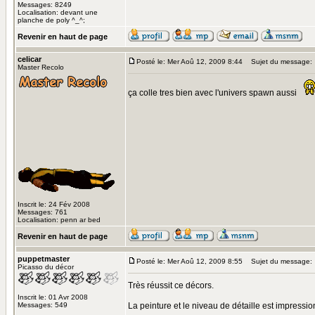
Messages: 8249
Localisation: devant une
planche de poly ^_^;
Revenir en haut de page
celicar
Posté le: Mer Aoû 12, 2009 8:44
Sujet du message:
Master Recolo
ça colle tres bien avec l'univers spawn aussi
Inscrit le: 24 Fév 2008
Messages: 761
Localisation: penn ar bed
Revenir en haut de page
puppetmaster
Posté le: Mer Aoû 12, 2009 8:55
Sujet du message:
Picasso du décor
Très réussit ce décors.
Inscrit le: 01 Avr 2008
Messages: 549
La peinture et le niveau de détaille est impress