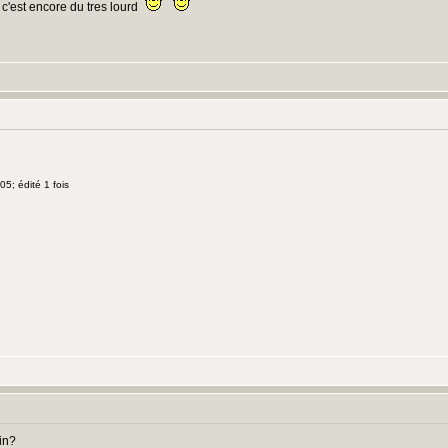
c'est encore du tres lourd
5; édité 1 fois
ein?