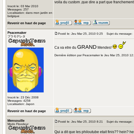
voila du custom ,que dire a part que franchement 
Inscrit le: 03 Mar 2010
Messages: 257
Localisation: dans mon jardin en
belgique
Revenir en haut de page
Peacemaker
Posté le: Jeu Mar 25, 2010 0:25
Sujet du message:
プラモデレタ
GRAND
Ca va etre du
Mendes!
Dernière édition par Peacemaker le Jeu Mar 25, 2010 12:0
Inscrit le: 23 Déc 2008
Messages: 4258
Localisation: Japon
Revenir en haut de page
Mensouille
Posté le: Jeu Mar 25, 2010 8:21
Sujet du message:
Modo Floodeur
Qui a dit que les philoutube etait finis?? hein? h