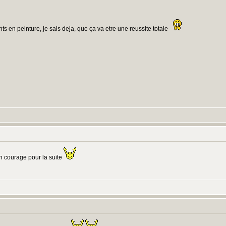
nts en peinture, je sais deja, que ça va etre une reussite totale
:
n courage pour la suite
: