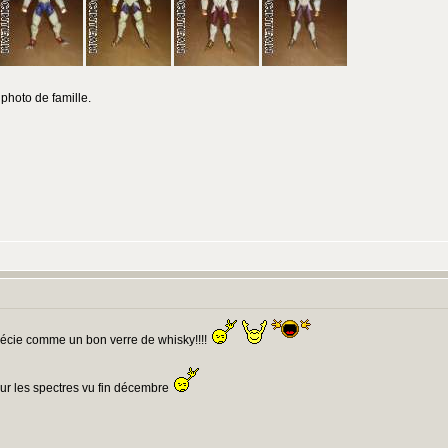
 photo de famille.
:
récie comme un bon verre de whisky!!!!
 sur les spectres vu fin décembre