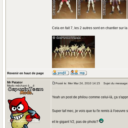
Cela en fait 7, les 2 autres sont en chantier sur la
Revenir en haut de page
Mr Patator
Posté le: Mer Mar 24, 2010 14:15
Sujet du message
Modo méchant è__é
Yeah un post de philou comme celui-là, ça s'app
Super taf mec, je vois que tu t'e remis à l'oeuvre
et le gigant V2, pas de photo?