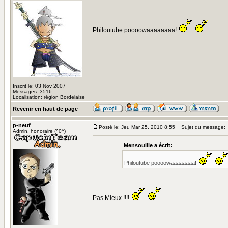
Philoutube poooowaaaaaaaa!
Inscrit le: 03 Nov 2007
Messages: 3516
Localisation: région Bordelaise
Revenir en haut de page
p-neuf
Posté le: Jeu Mar 25, 2010 8:55
Sujet du message:
Admin. honoraire (^0^)
Mensouille a écrit:
Philoutube poooowaaaaaaaa!
Pas Mieux !!!!