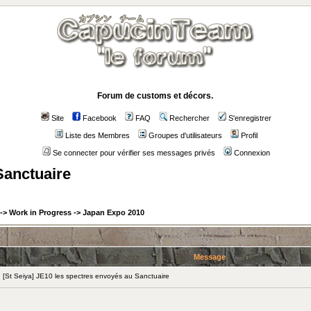
Forum de customs et décors.
Site
Facebook
FAQ
Rechercher
S'enregistrer
Liste des Membres
Groupes d'utilisateurs
Profil
Se connecter pour vérifier ses messages privés
Connexion
Sanctuaire
->
Work in Progress
->
Japan Expo 2010
Message
St Seiya] JE10 les spectres envoyés au Sanctuaire