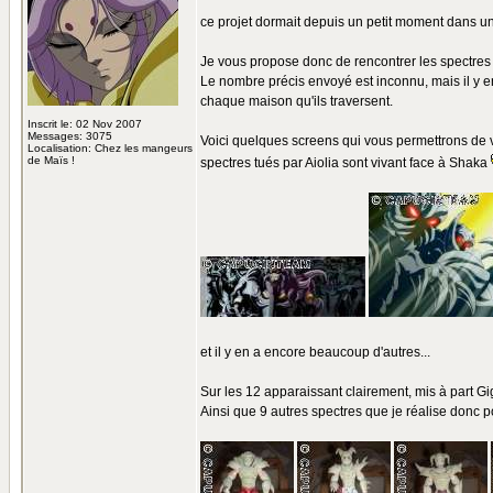
ce projet dormait depuis un petit moment dans un c
Je vous propose donc de rencontrer les spectre
Le nombre précis envoyé est inconnu, mais il y en
chaque maison qu'ils traversent.
Inscrit le: 02 Nov 2007
Messages: 3075
Voici quelques screens qui vous permettrons de vo
Localisation: Chez les mangeurs
de Maïs !
spectres tués par Aiolia sont vivant face à Shaka
et il y en a encore beaucoup d'autres...
Sur les 12 apparaissant clairement, mis à part Giga
Ainsi que 9 autres spectres que je réalise donc p