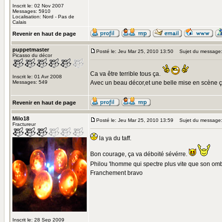
Inscrit le: 02 Nov 2007
Messages: 5910
Localisation: Nord - Pas de
Calais
Revenir en haut de page
puppetmaster
Posté le: Jeu Mar 25, 2010 13:50
Sujet du message
Picasso du décor
Ca va être terrible tous ça.
Inscrit le: 01 Avr 2008
Messages: 549
Avec un beau décor,et une belle mise en scène ça
Revenir en haut de page
Milo18
Posté le: Jeu Mar 25, 2010 13:59
Sujet du message
Fractureur
la ya du taff.
Bon courage, ça va déboité sévérre.
Philou 'lhomme qui spectre plus vite que son om
Franchement bravo
Inscrit le: 28 Sep 2009