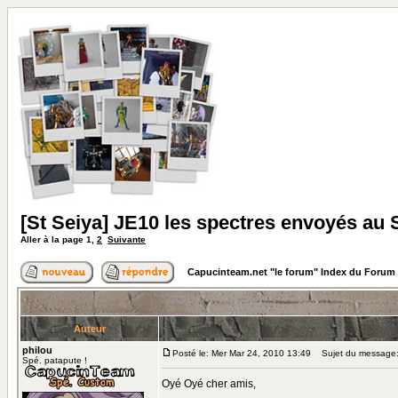
[St Seiya] JE10 les spectres envoyés au 
Aller à la page
1
,
2
Suivante
Capucinteam.net "le forum" Index du Forum
Auteur
philou
Posté le: Mer Mar 24, 2010 13:49
Sujet du message: [
Spé. patapute !
Oyé Oyé cher amis,