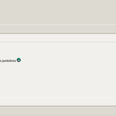
:
es jambières
: