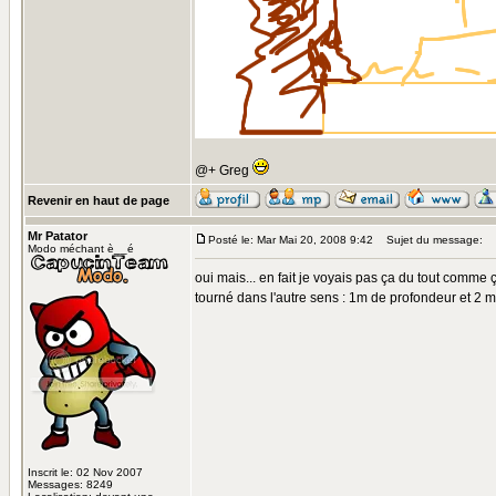
@+ Greg
Revenir en haut de page
Mr Patator
Posté le: Mar Mai 20, 2008 9:42
Sujet du message:
Modo méchant è__é
oui mais... en fait je voyais pas ça du tout comme 
tourné dans l'autre sens : 1m de profondeur et 2 m 
Inscrit le: 02 Nov 2007
Messages: 8249