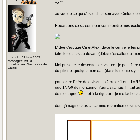
yo ^^
au vue de ce qui c'est dit hier soir avec Cirilou et 
Regardons ce screen pour comprendre mes explica
L'idée c'est que Cir et Alex ...face le centre le big
faire les dalles du devant (début d'escalier qui mon
Inscrit le: 02 Nov 2007
Messages: 5910
Localisation: Nord - Pas de
Moi puisque je descends en voiture...je peut faire d
Calais
du pilier et quelque morceau (dans le meme style et
par contre l'idée de diviser les 2 m sur 1 en : 1M/1
que 1M/50 de montagne ..j'aurais jamais fini..Et au
de montagne
... et à la rigueur ...je me lache 
donc j'imagine plus ça comme répartition des me