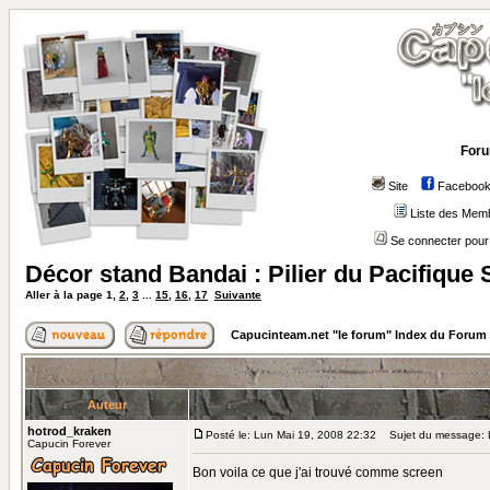
Foru
Site
Faceboo
Liste des Mem
Se connecter pour
Décor stand Bandai : Pilier du Pacifique 
Aller à la page
1
,
2
,
3
...
15
,
16
,
17
Suivante
Capucinteam.net "le forum" Index du Forum
Auteur
hotrod_kraken
Posté le: Lun Mai 19, 2008 22:32
Sujet du message: Dé
Capucin Forever
Bon voila ce que j'ai trouvé comme screen