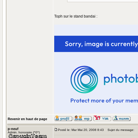
Toph sur le stand bandai :
Revenir en haut de page
p-neuf
Posté le: Mar Mai 20, 2008 8:43
Sujet du message:
Admin. honoraire (^0^)