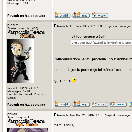
Inscrit le: 09 Nov 2007
Messages: 173
Revenir en haut de page
p-neuf
Posté le: Lun Nov 19, 2007 8:58
Sujet du message:
Admin. honoraire (^0^)
philou_custom a écrit:
c'est pourquoi j'attendrai le week end proch
J'attendrais donc le WE prochain...pour donner mon 
de toute façon tu parle déjà toi même "accentuer le
@+ P-neuf
Inscrit le: 02 Nov 2007
Messages: 5910
Localisation: Nord - Pas de
Calais
Revenir en haut de page
philou
Posté le: Mer Nov 21, 2007 1:10
Sujet du message:
Spé. patapute !
merci a tous,