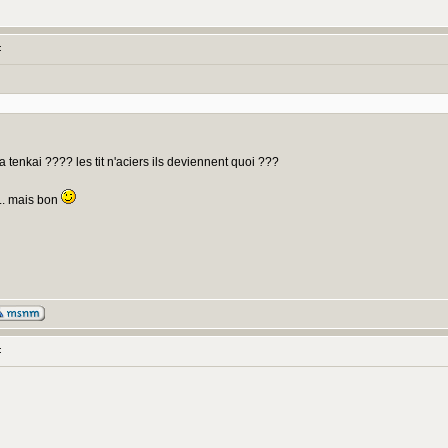
:
 tenkai ???? les tit n'aciers ils deviennent quoi ???
l... mais bon
: