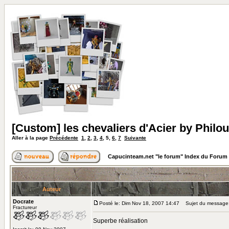
[Custom] les chevaliers d'Acier by Philou
Aller à la page
Précédente
1
,
2
,
3
,
4
,
5
,
6
,
7
Suivante
Capucinteam.net "le forum" Index du Forum
Auteur
Docrate
Posté le: Dim Nov 18, 2007 14:47
Sujet du message
Fractureur
Superbe réalisation