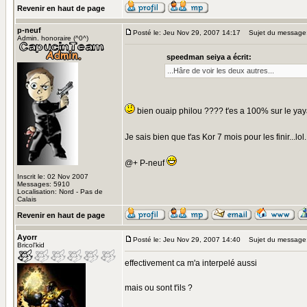
Revenir en haut de page
p-neuf
Posté le: Jeu Nov 29, 2007 14:17
Sujet du message
Admin. honoraire (^0^)
speedman seiya a écrit:
...Hâre de voir les deux autres...
bien ouaip philou ???? t'es a 100% sur le yaya
Je sais bien que t'as Kor 7 mois pour les finir...lo
@+ P-neuf
Inscrit le: 02 Nov 2007
Messages: 5910
Localisation: Nord - Pas de
Calais
Revenir en haut de page
Ayorr
Posté le: Jeu Nov 29, 2007 14:40
Sujet du message
Bricol'kid
effectivement ca m'a interpelé aussi
mais ou sont t'ils ?