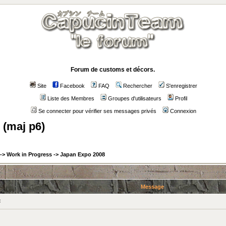
Forum de customs et décors.
Site
Facebook
FAQ
Rechercher
S'enregistrer
Liste des Membres
Groupes d'utilisateurs
Profil
Se connecter pour vérifier ses messages privés
Connexion
 (maj p6)
->
Work in Progress
->
Japan Expo 2008
Message
: