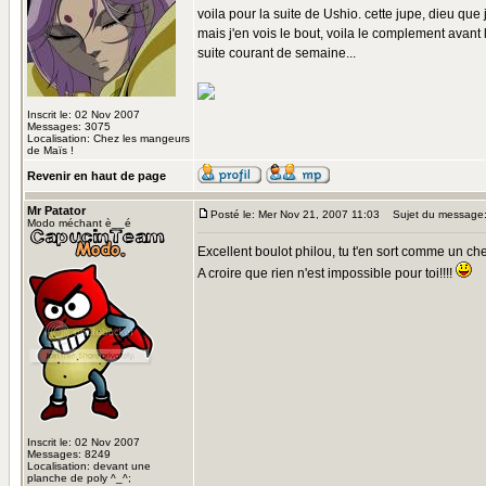
voila pour la suite de Ushio. cette jupe, dieu que j
mais j'en vois le bout, voila le complement avant l
suite courant de semaine...
Inscrit le: 02 Nov 2007
Messages: 3075
Localisation: Chez les mangeurs
de Maïs !
Revenir en haut de page
Mr Patator
Posté le: Mer Nov 21, 2007 11:03
Sujet du message
Modo méchant è__é
Excellent boulot philou, tu t'en sort comme un chef
A croire que rien n'est impossible pour toi!!!!
Inscrit le: 02 Nov 2007
Messages: 8249
Localisation: devant une
planche de poly ^_^;