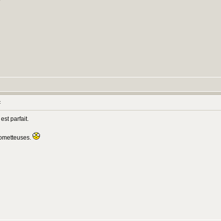
:
st parfait.
prometteuses.