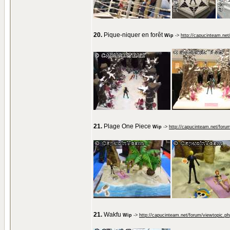
20.
Pique-niquer en forêt
Wip
->
http://capucinteam.ne
21.
Plage One Piece
Wip
->
http://capucinteam.net/foru
21.
Wakfu
Wip
->
http://capucinteam.net/forum/viewtopic.p