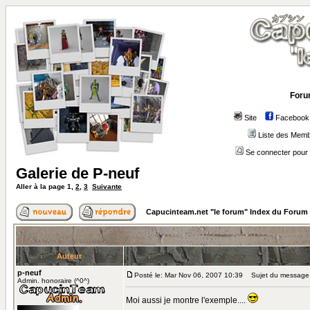
Foru
Site
Facebook
Liste des Mem
Se connecter pour 
Galerie de P-neuf
Aller à la page
1
,
2
,
3
Suivante
Capucinteam.net "le forum" Index du Forum
Auteur
p-neuf
Posté le: Mar Nov 06, 2007 10:39
Sujet du message: 
Admin. honoraire (^0^)
Moi aussi je montre l'exemple....