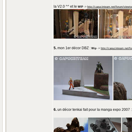
la V2.0 ^^ et le
WIP
->
http://capucinteam.net/forum/viewt
5.
mon 1er décor DBZ :
Wip
->
http://capucinteam.net/f
6.
un décor tenkai fait pour la manga expo 2007 