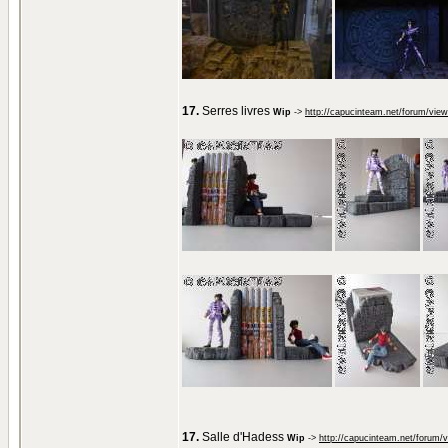
17.
Serres livres
Wip
->
http://capucinteam.net/forum/vie
17.
Salle d'Hadess
Wip
->
http://capucinteam.net/forum/