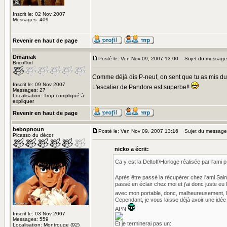
Inscrit le: 02 Nov 2007
Messages: 409
Revenir en haut de page
Dmaniak
Posté le: Ven Nov 09, 2007 13:00
Sujet du message
Bricol'kid
Comme déjà dis P-neuf, on sent que tu as mis du c
Inscrit le: 09 Nov 2007
L'escalier de Pandore est superbe!!
Messages: 27
Localisation: Trop compliqué à
expliquer
Revenir en haut de page
bebopnoun
Posté le: Ven Nov 09, 2007 13:16
Sujet du message
Picasso du décor
nicko a écrit:
Ca y est la Deltoff/Horloge réalisée par l'ami p
Après être passé la récupérer chez l'ami Saint 
passé en éclair chez moi et j'ai donc juste eu 
avec mon portable, donc, malheureusement, l
Cependant, je vous laisse déjà avoir une idé
APN
Inscrit le: 03 Nov 2007
Messages: 559
Et je terminerai pas un:
Localisation: Montrouge (92)