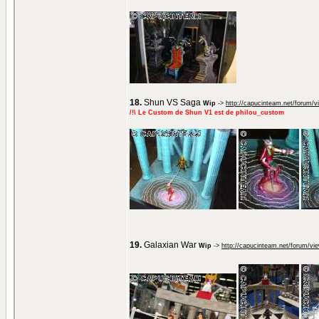
18.
Shun VS Saga
Wip
->
http://capucinteam.net/forum/
/!\ Le Custom de Shun V1 est de philou_custom
19.
Galaxian War
Wip
->
http://capucinteam.net/forum/vi