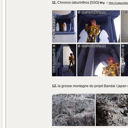
11.
Chronos laburinthos [SSG]
Wip
->
http://capucint
12.
la grosse montagne du projet Bandai / japa