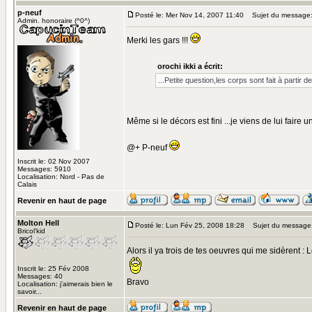
p-neuf
Posté le: Mer Nov 14, 2007 11:40
Sujet du message
Admin. honoraire (^0^)
Merki les gars !!!
orochi ikki a écrit:
...Petite question,les corps sont fait à parti
Même si le décors est fini ...je viens de lui faire 
@+ P-neuf
Inscrit le: 02 Nov 2007
Messages: 5910
Localisation: Nord - Pas de
Calais
Revenir en haut de page
Molton Hell
Posté le: Lun Fév 25, 2008 18:28
Sujet du message
Bricol'kid
Alors il ya trois de tes oeuvres qui me sidèrent :
Inscrit le: 25 Fév 2008
Messages: 40
Bravo
Localisation: j'aimerais bien le
savoir...
Revenir en haut de page