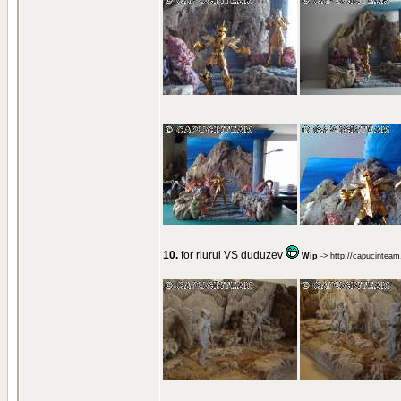
10.
for riurui VS duduzev
Wip
->
http://capucinteam