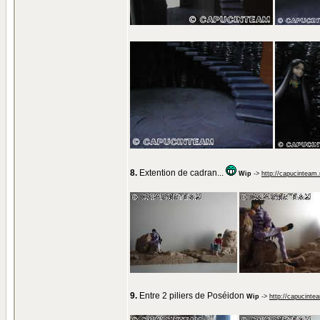
8.
Extention de cadran...
Wip
->
http://capucinteam
9.
Entre 2 piliers de Poséidon
Wip
->
http://capucinte