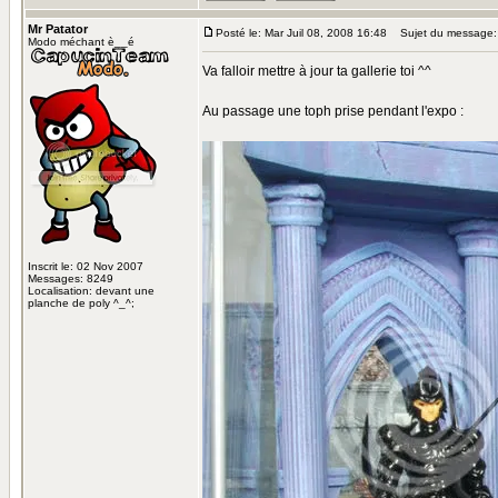
Mr Patator
Posté le: Mar Juil 08, 2008 16:48
Sujet du message:
Modo méchant è__é
Va falloir mettre à jour ta gallerie toi ^^
Au passage une toph prise pendant l'expo :
Inscrit le: 02 Nov 2007
Messages: 8249
Localisation: devant une
planche de poly ^_^;