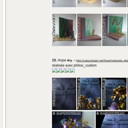
15.
Hope
Wip
->
http://capucinteam.net/forum/viewtopic.ph
réalisée avec philou_custom