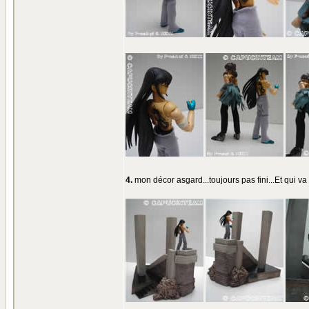
4.
mon décor asgard...toujours pas fini...Et qui 