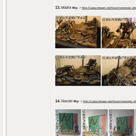
13.
Matrix
Wip
->
http://capucinteam.net/forum/viewtopic.p
14.
Naruto
Wip
->
http://capucinteam.net/forum/viewtopic.