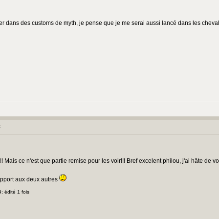
cer dans des customs de myth, je pense que je me serai aussi lancé dans les chevali
:
! Mais ce n'est que partie remise pour les voir!!! Bref excelent philou, j'ai hâte de voir
rapport aux deux autres
; édité 1 fois