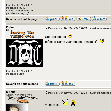
Inscrit le: 02 Nov 2007
Messages: 8249
Localisation: devant une
planche de poly ^_^;
Revenir en haut de page
Poilos
Posté le: Ven Nov 09, 2007 11:48
Sujet du message
DTTC
Superbe boulot !
même si j'aime vraiment pas ces gus là !
Inscrit le: 02 Nov 2007
Messages: 258
Revenir en haut de page
p-neuf
Posté le: Ven Nov 09, 2007 12:24
Sujet du message
Admin. honoraire (^0^)
yo mon filou