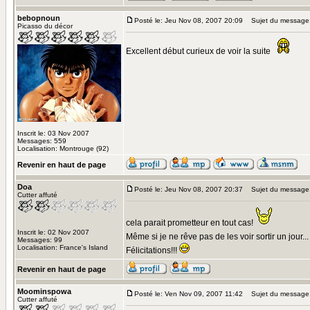
bebopnoun
Posté le: Jeu Nov 08, 2007 20:09
Sujet du message
Picasso du décor
Excellent début curieux de voir la suite
Inscrit le: 03 Nov 2007
Messages: 559
Localisation: Montrouge (92)
Revenir en haut de page
Doa
Posté le: Jeu Nov 08, 2007 20:37
Sujet du message
Cutter affuté
cela parait prometteur en tout cas!
Inscrit le: 02 Nov 2007
Même si je ne rêve pas de les voir sortir un jour..
Messages: 99
Localisation: France's Island
Félicitations!!!
Revenir en haut de page
Moominspowa
Posté le: Ven Nov 09, 2007 11:42
Sujet du message
Cutter affuté