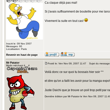
Ca claque déjà pas mal!
Si j'avais suffisamment de bouteille pour me lan
Vivement la suite en tout cas!
Inscrit le: 09 Nov 2007
Messages: 60
Localisation: Paris
Revenir en haut de page
Mr Patator
Posté le: Ven Nov 09, 2007 11:47
Sujet du message
Modo méchant è__é
Voilà donc ce sur quoi tu bossais hier soir ^^
et dire qu'on a failli les avoir pour la manga expo!!
Juste Daichi que je trouve un poil trop petit par 
Dernière édition par Mr Patator le Ven Nov 09, 2007 11:49