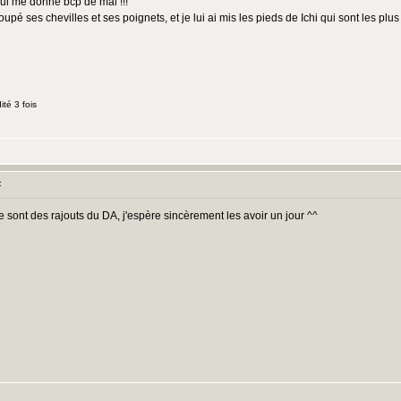
 qui me donne bcp de mal !!!
i coupé ses chevilles et ses poignets, et je lui ai mis les pieds de Ichi qui sont les pl
té 3 fois
:
e sont des rajouts du DA, j'espère sincèrement les avoir un jour ^^