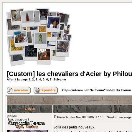
[Custom] les chevaliers d'Acier by Philou
Aller à la page
1
,
2
,
3
,
4
,
5
,
6
,
7
Suivante
Capucinteam.net "le forum" Index du Forum
Auteur
philou
Posté le: Jeu Nov 08, 2007 17:50
Sujet du message: [
Spé. patapute !
voila des petits nouveaux.