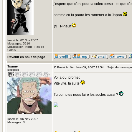
j'espere que c'est pour ta colec perso ...et que
comme ca tu poura les ramener a la Japan
@+ P-neuf
Inscrit le: 02 Nov 2007
Messages: 5910
Localisation: Nord - Pas de
Calais
Revenir en haut de page
Tsume
Posté le: Ven Nov 09, 2007 12:54
Sujet du message
Bricol'kid
Voila qui promet !
Vite vite, la suite
Tu comptes nous faire les socles aussi ?
Inscrit le: 06 Nov 2007
Messages: 3