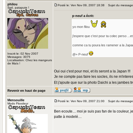
philou
Posté le: Ven Nov 09, 2007 18:38
Sujet du message
Spé. patapute !
p-neuf a écrit:
yo mon filou
j'espere que c'est pour ta colec perso ..
comme ca tu poura les ramener a la Jap
Inscrit le: 02 Nov 2007
@+ P-neuf
Messages: 3075
Localisation: Chez les mangeurs
de Maïs !
Oui oui c'est pour moi, et ils seront a la Japan !!!
Je ne compte pas faire les socles, ils ne m'intere
Et j'ajoute que sur la photo Daichi a les jambes
Revenir en haut de page
Mensouille
Posté le: Ven Nov 09, 2007 21:00
Sujet du message
Modo Floodeur
Ben ecoute.... moi je suis pas fan de la couleur, j
patte à modelé....