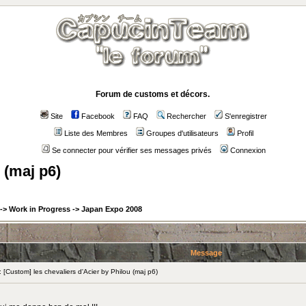
Forum de customs et décors.
Site
Facebook
FAQ
Rechercher
S'enregistrer
Liste des Membres
Groupes d'utilisateurs
Profil
Se connecter pour vérifier ses messages privés
Connexion
 (maj p6)
->
Work in Progress
->
Japan Expo 2008
Message
Custom] les chevaliers d'Acier by Philou (maj p6)