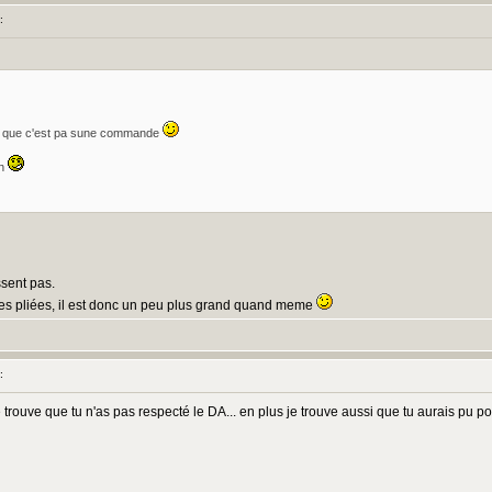
:
.et que c'est pa sune commande
an
ssent pas.
 tres pliées, il est donc un peu plus grand quand meme
:
e trouve que tu n'as pas respecté le DA... en plus je trouve aussi que tu aurais pu po