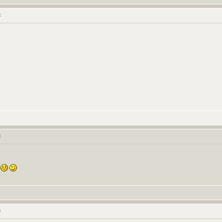
:
:
.
: