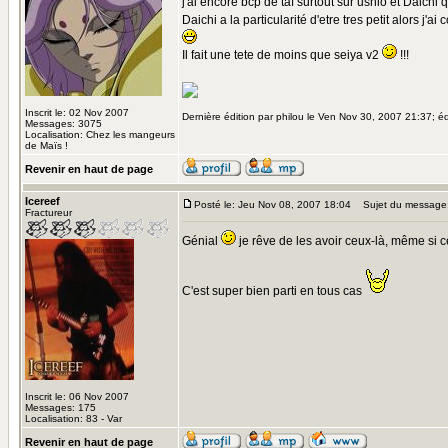
j'ai encore bcp de taf surtout sur ushio et Daichi
Daichi a la particularité d'etre tres petit alors j'a
Il fait une tete de moins que seiya v2
!!!
Inscrit le: 02 Nov 2007
Dernière édition par philou le Ven Nov 30, 2007 21:37; édi
Messages: 3075
Localisation: Chez les mangeurs
de Maïs !
Revenir en haut de page
Icereef
Posté le: Jeu Nov 08, 2007 18:04
Sujet du message
Fractureur
Génial
je rêve de les avoir ceux-là, même si c
C'est super bien parti en tous cas
Inscrit le: 06 Nov 2007
Messages: 175
Localisation: 83 - Var
Revenir en haut de page