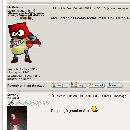
Mr Patator
Posté le: Ven Fév 06, 2009 14:38
Sujet du message:
Modo méchant è__é
yep il prend des commandes, mais le plus simple 
Inscrit le: 02 Nov 2007
Messages: 8249
Localisation: devant une
planche de poly ^_^;
Revenir en haut de page
MrVehy
Posté le: Lun Aoû 10, 2009 1:03
Sujet du message:
Bricol'kid
Respect, ô grand maître