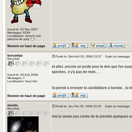
Inscrit le: 02 Nov 2007
Messages: 8249
Localisation: devant une
planche de poly ^_^;
Revenir en haut de page
kuruseiya
Posté le: Dim Aoû 03, 2008 23:37
Sujet du message:
Bricol'kid
et allez ,encore un poste pour te dire que t'es suup
spectres...il y'a pas de mots.....
Inscrit le: 03 Aoû 2008
Messages: 7
Localisation: haut rhin
t'a pensé a envoyer ta candidature a bandai....tu de
Revenir en haut de page
moulis
Posté le: Jeu Fév 05, 2009 20:20
Sujet du message:
Bricol'kid
moi je serais pas contre de te prendre quelques u