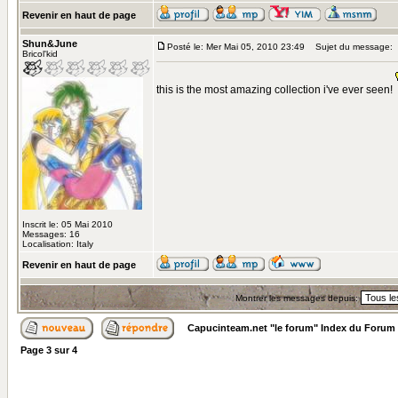
Revenir en haut de page
Shun&June
Posté le: Mer Mai 05, 2010 23:49
Sujet du message:
Bricol'kid
this is the most amazing collection i've ever seen!
Inscrit le: 05 Mai 2010
Messages: 16
Localisation: Italy
Revenir en haut de page
Montrer les messages depuis:
Capucinteam.net "le forum" Index du Forum
Page
3
sur
4