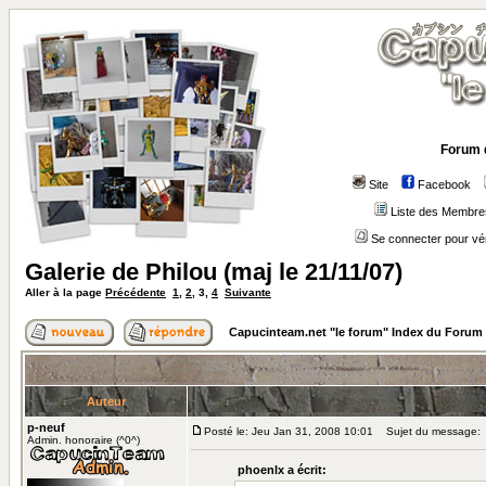
Forum 
Site
Facebook
Liste des Membre
Se connecter pour vé
Galerie de Philou (maj le 21/11/07)
Aller à la page
Précédente
1
,
2
,
3
,
4
Suivante
Capucinteam.net "le forum" Index du Forum
Auteur
p-neuf
Posté le: Jeu Jan 31, 2008 10:01
Sujet du message:
Admin. honoraire (^0^)
phoenlx a écrit: