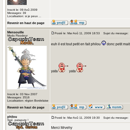
Inscrit le: 09 Aoû 2009
Messages: 39
Localisation: si je peux ...
Revenir en haut de page
Mensouille
Posté le: Mar Aoû 11, 2009 18:53
Sujet du message:
Modo Floodeur
euh il est tout petit en fait philou
donc petit mai
yata
yata
Inscrit le: 03 Nov 2007
Messages: 3516
Localisation: région Bordelaise
Revenir en haut de page
philou
Posté le: Mar Aoû 11, 2009 19:30
Sujet du message:
Spé. patapute !
Merci Mrvehy