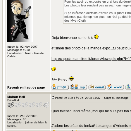
Pour les avoir vu exposés en vrai lors du derni
Les photos leur rendent pas assez hommage en 
Si ça intéresse certains d'entre vous (dont Phi
miennes pas tip top non plus , en réel ça déc
des Myth Cloth
Déjà bienvenue sur le fofo
Inscrit le: 02 Nov 2007
et sinon des photo de la manga expo...tu peut toujou
Messages: 5910
Localisation: Nord - Pas de
Calais
http://capucinteam.free.fr/forum/viewtopic.php?t=1
@+ P-neuf
Revenir en haut de page
Molton Hell
Posté le: Lun Fév 25, 2008 11:37
Sujet du message:
Bricol'kid
Quel talent quand même, moi qui ne suis pas fan de
Inscrit le: 25 Fév 2008
Messages: 40
Localisation: j'aimerais bien le
J'adore tes créas du tenkaï! Les anges d'Artemis 
savoir...