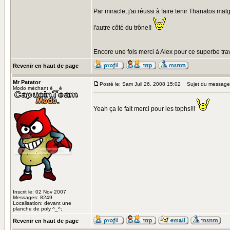
Par miracle, j'ai réussi à faire tenir Thanatos ma
l'autre côté du trône!!
Encore une fois merci à Alex pour ce superbe trav
Revenir en haut de page
Mr Patator
Posté le: Sam Juil 26, 2008 15:02
Sujet du message
Modo méchant è__é
Yeah ça le fait merci pour les tophs!!!
Inscrit le: 02 Nov 2007
Messages: 8249
Localisation: devant une
planche de poly ^_^;
Revenir en haut de page