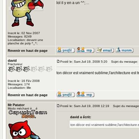
lol il y en a un ^^; ...
Inscrit le: 02 Nov 2007
Messages: 8249
Localisation: devant une
planche de poly ^_^;
Revenir en haut de page
david
Posté le: Sam Juil 19, 2008 5:20
Sujet du message:
Fractureur
ton décor est vraiment sublime,l'architecture est
Inscrit le: 16 Fév 2008
Messages: 174
Localisation: lille
Revenir en haut de page
Mr Patator
Posté le: Sam Juil 19, 2008 12:19
Sujet du message
Modo méchant è__é
david a écrit:
ton décor est vraiment sublime,l'architecture