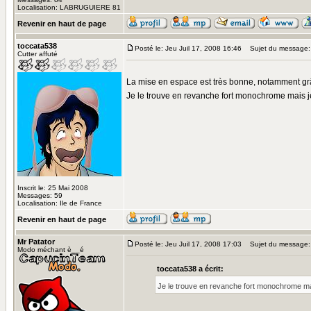
Localisation: LABRUGUIERE 81
Revenir en haut de page
toccata538
Posté le: Jeu Juil 17, 2008 16:46
Sujet du message:
Cutter affuté
La mise en espace est très bonne, notamment grâc
Je le trouve en revanche fort monochrome mais j
Inscrit le: 25 Mai 2008
Messages: 59
Localisation: Ile de France
Revenir en haut de page
Mr Patator
Posté le: Jeu Juil 17, 2008 17:03
Sujet du message:
Modo méchant è__é
toccata538 a écrit:
Je le trouve en revanche fort monochrome ma