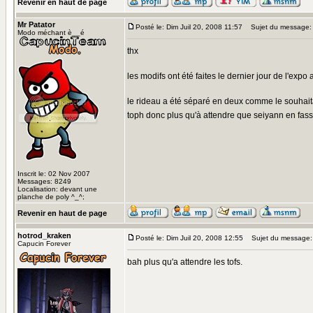
Revenir en haut de page
Mr Patator
Posté le: Dim Juil 20, 2008 11:57
Sujet du message:
Modo méchant è__é
thx
les modifs ont été faites le dernier jour de l'expo 
le rideau a été séparé en deux comme le souhaitait
toph donc plus qu'à attendre que seiyann en fas
Inscrit le: 02 Nov 2007
Messages: 8249
Localisation: devant une
planche de poly ^_^;
Revenir en haut de page
hotrod_kraken
Posté le: Dim Juil 20, 2008 12:55
Sujet du message:
Capucin Forever
bah plus qu'a attendre les tofs.