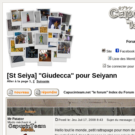
Foru
Site
Facebook
Liste des Mem
Se connecter pour 
[St Seiya] "Giudecca" pour Seiyann
Aller à la page
1
,
2
Suivante
Capucinteam.net "le forum" Index du Forum
Auteur
Mr Patator
Posté le: Jeu Juil 17, 2008 8:43
Sujet du message: [S
Modo méchant è__é
Hello tout le monde, petit rattrapage pour mon de