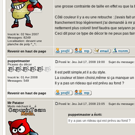
une grosse contrainte de taille en effet vu que l
Côté couleur il y a eu une retouche : j'avais fait 
franchement trop légèrement j'ai demandé à mr pne
nettement plus coloré! bref faudra que seiyann po
Ceci dit pour ce type de décor te ne peux pas fair
Inscrit le: 02 Nov 2007
Messages: 8249
Localisation: devant une
planche de poly ^_^;
Revenir en haut de page
puppetmaster
Posté le: Jeu Juil 17, 2008 19:00
Sujet du message:
Picasso du décor
Il est petit simple,et il a du style.
Inscrit le: 01 Avr 2008
La couleur et bien choisi,même si ça manque un
Messages: 549
Il y a pas un rideau qui est prévu au fond ?
Revenir en haut de page
Mr Patator
Posté le: Jeu Juil 17, 2008 23:05
Sujet du message:
Modo méchant è__é
puppetmaster a écrit:
Il y a pas un rideau qui est prévu au fond ?