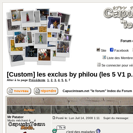
Forum 
Site
Facebook
Liste des Membre
Se connecter pour vé
[Custom] les exclus by philou (les 5 V1 p.
Aller à la page
Précédente
1
,
2
,
3
,
4
,
5
,
6
,
7
Capucinteam.net "le forum" Index du Forum
Auteur
Mr Patator
Posté le: Lun Juil 14, 2008 1:11
Sujet du message:
Modo méchant è__é
c'est des malades