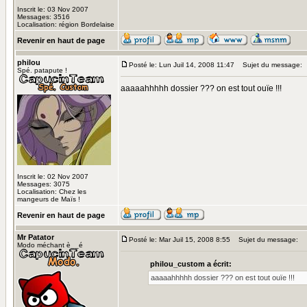
Inscrit le: 03 Nov 2007
Messages: 3516
Localisation: région Bordelaise
Revenir en haut de page
philou
Posté le: Lun Juil 14, 2008 11:47
Sujet du message:
Spé. patapute !
aaaaahhhhh dossier ??? on est tout ouïe !!!
Inscrit le: 02 Nov 2007
Messages: 3075
Localisation: Chez les
mangeurs de Maïs !
Revenir en haut de page
Mr Patator
Posté le: Mar Juil 15, 2008 8:55
Sujet du message:
Modo méchant è__é
philou_custom a écrit:
aaaaahhhhh dossier ??? on est tout ouïe !!!