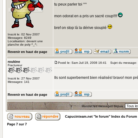
tu peux parler toi ^^
mon odorat en a pris un sacré coup!!!!
bref on stop là la dérive siouplé
Inscrit le: 02 Nov 2007
Messages: 8249
Localisation: devant une
planche de poly ^_^;
Revenir en haut de page
roukine
Posté le: Sam Juil 19, 2008 16:41
Sujet du message:
Fractureur
Ils sont superbement bien réalisés! bravo! mon pré
Inscrit le: 27 Nov 2007
Messages: 141
Revenir en haut de page
Montrer les messages depuis:
Capucinteam.net "le forum" Index du Forum
Page
7
sur
7