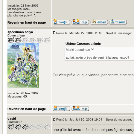
Inscrit le: 02 Nov 2007
Messages: 8249
Localisation: devant une
planche de poly ^_^;
Revenir en haut de page
speedman seiya
Posté le: Mar Mai 27, 2008 11:48
Sujet du message:
Cutter affuté
Ultime Cosmos a écrit:
Merki speedman ^^
au fait as-tu prévu de venir à la japan expo?
Oui c'est prévu que je vienne, par contre je ne co
Inscrit le: 28 Nov 2007
Messages: 65
Revenir en haut de page
david
Posté le: Jeu Juil 10, 2008 19:04
Sujet du message:
Fractureur
une p'tite tof avec le fond et quelques figs dessu