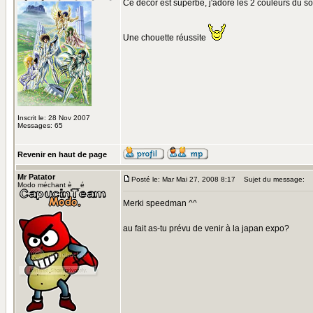
Ce décor est superbe, j'adore les 2 couleurs du sol
Une chouette réussite
Inscrit le: 28 Nov 2007
Messages: 65
Revenir en haut de page
Mr Patator
Posté le: Mar Mai 27, 2008 8:17
Sujet du message:
Modo méchant è__é
Merki speedman ^^
au fait as-tu prévu de venir à la japan expo?