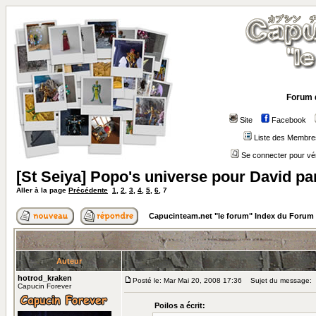
Forum 
Site
Facebook
Liste des Membre
Se connecter pour vé
[St Seiya] Popo's universe pour David par 
Aller à la page
Précédente
1
,
2
,
3
,
4
,
5
,
6
,
7
Capucinteam.net "le forum" Index du Forum
Auteur
hotrod_kraken
Posté le: Mar Mai 20, 2008 17:36
Sujet du message:
Capucin Forever
Poilos a écrit: