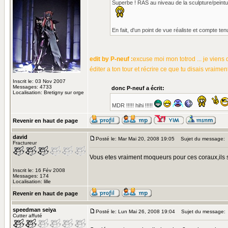
Superbe ! RAS au niveau de la sculpture/peinture
En fait, d'un point de vue réaliste et compte ten
edit by P-neuf :
excuse moi mon totrod ... je viens d
éditer a ton tour et récrire ce que tu disais vraimen
Inscrit le: 03 Nov 2007
Messages: 4733
donc P-neuf a écrit:
Localisation: Bretigny sur orge
MDR !!!!! hihi !!!!!
Revenir en haut de page
david
Posté le: Mar Mai 20, 2008 19:05
Sujet du message:
Fractureur
Vous etes vraiment moqueurs pour ces coraux,ils
Inscrit le: 16 Fév 2008
Messages: 174
Localisation: lille
Revenir en haut de page
speedman seiya
Posté le: Lun Mai 26, 2008 19:04
Sujet du message:
Cutter affuté