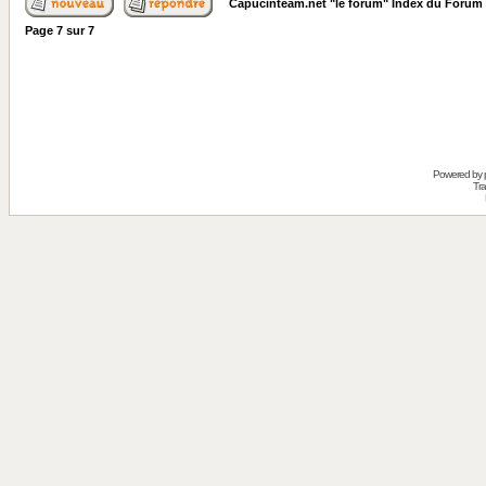
Capucinteam.net "le forum" Index du Forum
Page
7
sur
7
Powered by
Tra