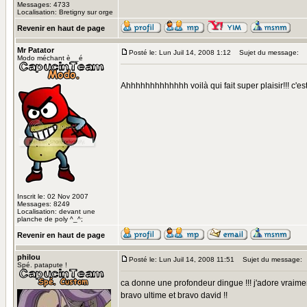
Messages: 4733
Localisation: Bretigny sur orge
Revenir en haut de page
Mr Patator
Posté le: Lun Juil 14, 2008 1:12
Sujet du message:
Modo méchant è__é
Ahhhhhhhhhhhhh voilà qui fait super plaisir!!! c'est
Inscrit le: 02 Nov 2007
Messages: 8249
Localisation: devant une
planche de poly ^_^;
Revenir en haut de page
philou
Posté le: Lun Juil 14, 2008 11:51
Sujet du message:
Spé. patapute !
ca donne une profondeur dingue !!! j'adore vraimen
bravo ultime et bravo david !!