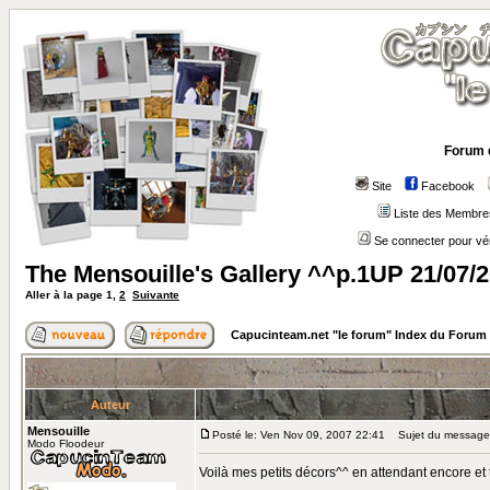
Forum 
Site
Facebook
Liste des Membre
Se connecter pour vé
The Mensouille's Gallery ^^p.1UP 21/07/
Aller à la page
1
,
2
Suivante
Capucinteam.net "le forum" Index du Forum
Auteur
Mensouille
Posté le: Ven Nov 09, 2007 22:41
Sujet du message: 
Modo Floodeur
Voilà mes petits décors^^ en attendant encore et