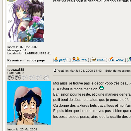
l'effet de l'eau pour le décors du dragon est sais
Inscrit le: 07 Déc 2007
Messages: 84
Localisation: LABRUGUIERE 81
Revenir en haut de page
toccata538
Posté le: Mar Juil 08, 2008 17:43
Sujet du message:
Cutter affuté
Moi aussi je trouve pas le décor Popo très beau, 
(Ca c'était le mode mens on)
Bah sinon pour le reste, et d'une manière générale
petit bout de décor plat alors que je peux le déf
Ca donne des textures forts travaillées et moi j'a
Et puis bien que tu ne le trouves pas si bien qu
les postures des perso, ainsi que la qualité des p
Inscrit le: 25 Mai 2008