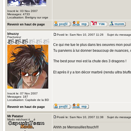
Inscrit le: 03 Nov 2007
Messages: 4733
Localisation: Bretigny sur orge
Revenir en haut de page
bhuzzy
Posté le: Sam Nov 10, 2007 11:26
Sujet du message
Fractureur
Ce qui me tue le plus dans tes oeuvres mon poulet,
Tu parviens à lui donner beaucoup de nuances, c
The best pour moi est la chute des 3 dragons !
Et après il y a ton décor marbré (rendu ultra bluffa
Inscrit le: 07 Nov 2007
Messages: 187
Localisation: Capitale de la BD
Revenir en haut de page
Mr Patator
Posté le: Sam Nov 10, 2007 11:38
Sujet du message
Modo méchant è__é
Ahhh ze Mensouilles'touch!!!