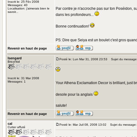
Inscrit le: 25 Fév 2008
Messages: 40
Par contre je n'accroche pas sur ton Poséidon, sur
Localisation: j'aimerais bien le
savoir...
dans les profondeurs...
Bonne continuation!
PS: Dire que Seiya est un boulet c'est gros quan
Revenir en haut de page
Isengard
Posté le: Lun Mar 31, 2008 23:53
Sujet du message
Bricol'kid
Inscrit le: 31 Mar 2008
Messages: 1
Your Athena Exclamation Decor is brilliant, just br
desole pour la anglais
salute!
Revenir en haut de page
cal
Posté le: Mar Juil 08, 2008 13:02
Sujet du message: 
Cutter affuté