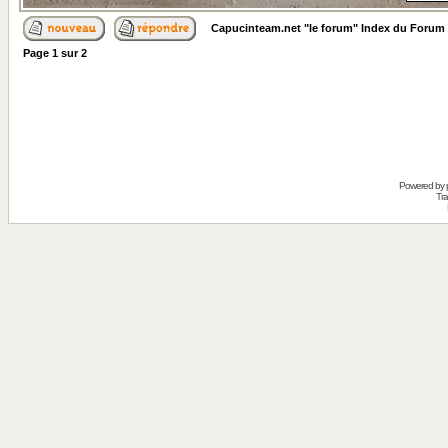
Capucinteam.net "le forum" Index du Forum
Page
1
sur
2
Powered by
Tra