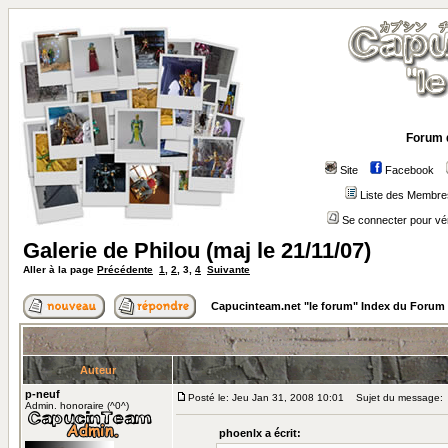
Forum 
Site
Facebook
Liste des Membre
Se connecter pour vé
Galerie de Philou (maj le 21/11/07)
Aller à la page
Précédente
1
,
2
,
3
,
4
Suivante
Capucinteam.net "le forum" Index du Forum
Auteur
p-neuf
Posté le: Jeu Jan 31, 2008 10:01
Sujet du message:
Admin. honoraire (^0^)
phoenlx a écrit: