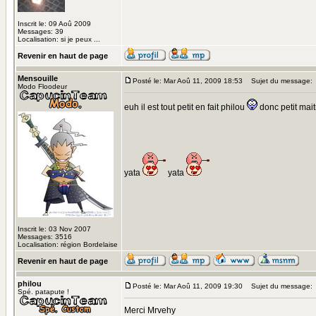
Inscrit le: 09 Aoû 2009
Messages: 39
Localisation: si je peux ...
Revenir en haut de page
Mensouille
Posté le: Mar Aoû 11, 2009 18:53
Sujet du message:
Modo Floodeur
euh il est tout petit en fait philou
donc petit mai
yata
yata
Inscrit le: 03 Nov 2007
Messages: 3516
Localisation: région Bordelaise
Revenir en haut de page
philou
Posté le: Mar Aoû 11, 2009 19:30
Sujet du message:
Spé. patapute !
Merci Mrvehy