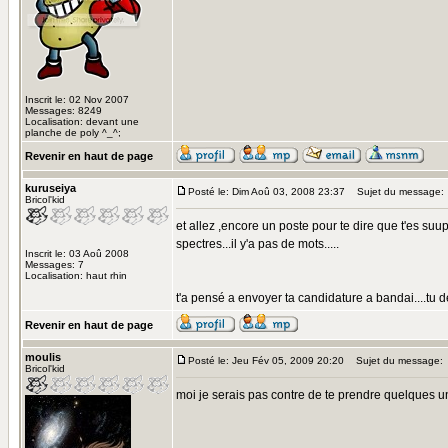
Inscrit le: 02 Nov 2007
Messages: 8249
Localisation: devant une
planche de poly ^_^;
Revenir en haut de page
kuruseiya
Posté le: Dim Aoû 03, 2008 23:37
Sujet du message:
Bricol'kid
et allez ,encore un poste pour te dire que t'es suup
spectres...il y'a pas de mots.....
Inscrit le: 03 Aoû 2008
Messages: 7
Localisation: haut rhin
t'a pensé a envoyer ta candidature a bandai....tu de
Revenir en haut de page
moulis
Posté le: Jeu Fév 05, 2009 20:20
Sujet du message:
Bricol'kid
moi je serais pas contre de te prendre quelques u