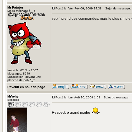
Mr Patator
Posté le: Ven Fév 06, 2009 14:38
Sujet du message:
Modo méchant è__é
yep il prend des commandes, mais le plus simple 
Inscrit le: 02 Nov 2007
Messages: 8249
Localisation: devant une
planche de poly ^_^;
Revenir en haut de page
MrVehy
Posté le: Lun Aoû 10, 2009 1:03
Sujet du message:
Bricol'kid
Respect, ô grand maître