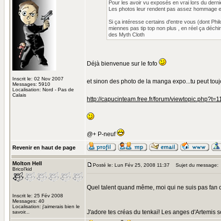
Pour les avoir vu exposés en vrai lors du derni
Les photos leur rendent pas assez hommage en 
Si ça intéresse certains d'entre vous (dont Phi
miennes pas tip top non plus , en réel ça déc
des Myth Cloth
Déjà bienvenue sur le fofo
Inscrit le: 02 Nov 2007
et sinon des photo de la manga expo...tu peut toujou
Messages: 5910
Localisation: Nord - Pas de
Calais
http://capucinteam.free.fr/forum/viewtopic.php?t=1
@+ P-neuf
Revenir en haut de page
Molton Hell
Posté le: Lun Fév 25, 2008 11:37
Sujet du message:
Bricol'kid
Quel talent quand même, moi qui ne suis pas fan de
Inscrit le: 25 Fév 2008
Messages: 40
Localisation: j'aimerais bien le
J'adore tes créas du tenkaï! Les anges d'Artemis 
savoir...