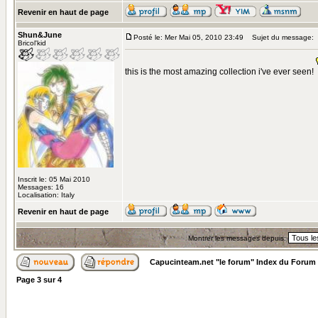
Revenir en haut de page
Shun&June
Posté le: Mer Mai 05, 2010 23:49
Sujet du message:
Bricol'kid
this is the most amazing collection i've ever seen!
Inscrit le: 05 Mai 2010
Messages: 16
Localisation: Italy
Revenir en haut de page
Montrer les messages depuis:
Capucinteam.net "le forum" Index du Forum
Page
3
sur
4