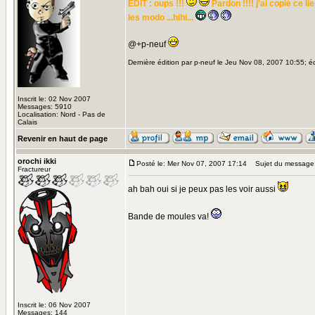
EDIT : oups !!!
Pardon !!!! j'ai copié ce l
les modo ...hihi...
@+p-neuf
Dernière édition par p-neuf le Jeu Nov 08, 2007 10:55; éd
Inscrit le: 02 Nov 2007
Messages: 5910
Localisation: Nord - Pas de
Calais
Revenir en haut de page
orochi ikki
Posté le: Mer Nov 07, 2007 17:14
Sujet du message
Fractureur
ah bah oui si je peux pas les voir aussi
Bande de moules va!
Inscrit le: 06 Nov 2007
Messages: 144