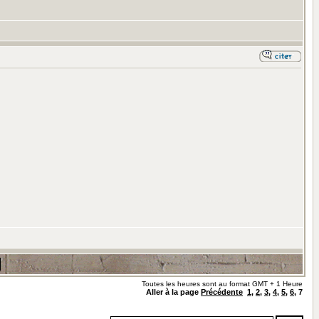
Toutes les heures sont au format GMT + 1 Heure
Aller à la page
Précédente
1
,
2
,
3
,
4
,
5
,
6
,
7