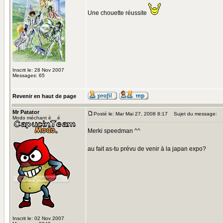
Une chouette réussite
Inscrit le: 28 Nov 2007
Messages: 65
Revenir en haut de page
Mr Patator
Posté le: Mar Mai 27, 2008 8:17
Sujet du message:
Modo méchant è__é
Merki speedman ^^
au fait as-tu prévu de venir à la japan expo?
Inscrit le: 02 Nov 2007