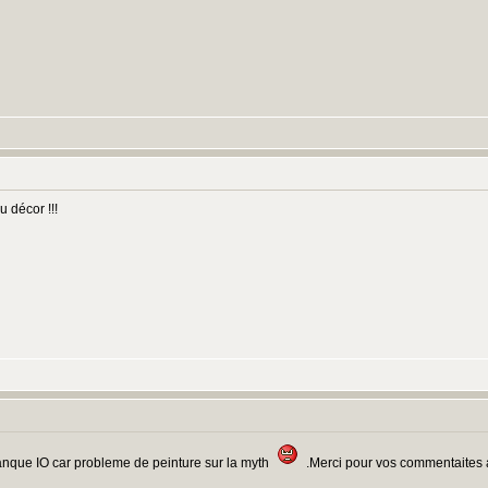
u décor !!!
manque IO car probleme de peinture sur la myth
.Merci pour vos commentaites ai