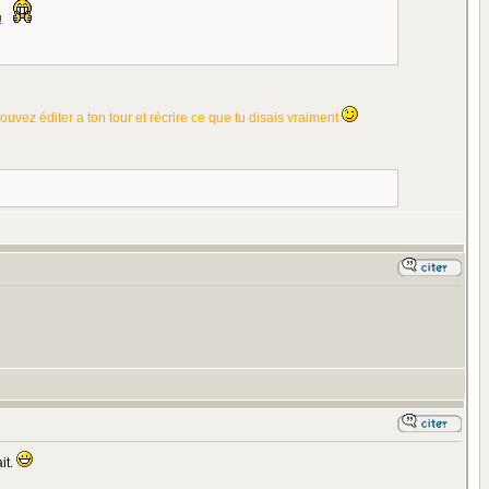
!
 pouvez éditer a ton tour et récrire ce que tu disais vraiment
it.