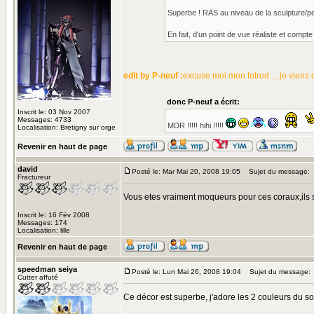
Superbe ! RAS au niveau de la sculpture/pei
En fait, d'un point de vue réaliste et compte
edit by P-neuf :
excuse moi mon totrod ... je viens d
donc P-neuf a écrit:
Inscrit le: 03 Nov 2007
Messages: 4733
MDR !!!!! hihi !!!!!
Localisation: Bretigny sur orge
Revenir en haut de page
david
Posté le: Mar Mai 20, 2008 19:05
Sujet du message:
Fractureur
Vous etes vraiment moqueurs pour ces coraux,ils
Inscrit le: 16 Fév 2008
Messages: 174
Localisation: lille
Revenir en haut de page
speedman seiya
Posté le: Lun Mai 26, 2008 19:04
Sujet du message:
Cutter affuté
Ce décor est superbe, j'adore les 2 couleurs du sol