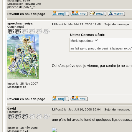
Messages: 8249
Localisation: devant une
planche de poly ^_^;
Revenir en haut de page
speedman seiya
Posté le: Mar Mai 27, 2008 11:48
Sujet du message:
Cutter affuté
Ultime Cosmos a écrit:
Merki speedman ^^
au fait as-tu prévu de venir à la japan expo
Oui c'est prévu que je vienne, par contre je ne co
Inscrit le: 28 Nov 2007
Messages: 65
Revenir en haut de page
david
Posté le: Jeu Juil 10, 2008 19:04
Sujet du message:
Fractureur
une p'tite tof avec le fond et quelques figs dessu
Inscrit le: 16 Fév 2008
Messages: 174