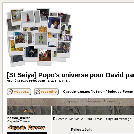
[St Seiya] Popo's universe pour David par 
Aller à la page
Précédente
1
,
2
,
3
,
4
,
5
,
6
,
7
Capucinteam.net "le forum" Index du Forum
Auteur
hotrod_kraken
Posté le: Mar Mai 20, 2008 17:36
Sujet du message:
Capucin Forever
Poilos a écrit: