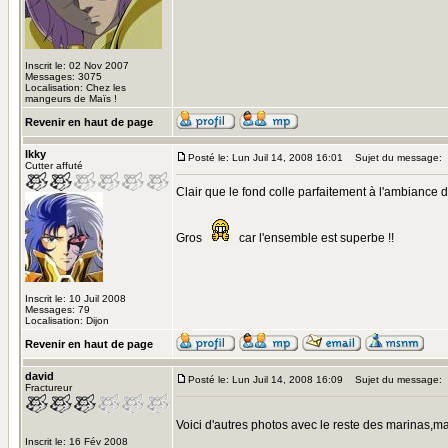
Inscrit le: 02 Nov 2007
Messages: 3075
Localisation: Chez les
mangeurs de Maïs !
Revenir en haut de page
Ikky
Posté le: Lun Juil 14, 2008 16:01
Sujet du message:
Cutter affuté
Clair que le fond colle parfaitement à l'ambiance d
Gros
car l'ensemble est superbe !!
Inscrit le: 10 Juil 2008
Messages: 79
Localisation: Dijon
Revenir en haut de page
david
Posté le: Lun Juil 14, 2008 16:09
Sujet du message:
Fractureur
Voici d'autres photos avec le reste des marinas,
Inscrit le: 16 Fév 2008