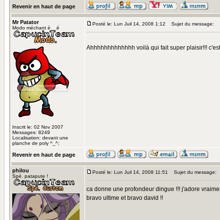
Revenir en haut de page
Mr Patator
Posté le: Lun Juil 14, 2008 1:12
Sujet du message:
Modo méchant è__é
Ahhhhhhhhhhhhh voilà qui fait super plaisir!!! c'est
Inscrit le: 02 Nov 2007
Messages: 8249
Localisation: devant une
planche de poly ^_^;
Revenir en haut de page
philou
Posté le: Lun Juil 14, 2008 11:51
Sujet du message:
Spé. patapute !
ca donne une profondeur dingue !!! j'adore vraimen
bravo ultime et bravo david !!