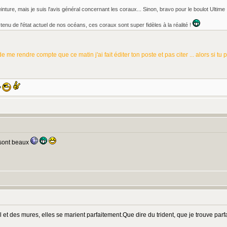
nture, mais je suis l'avis général concernant les coraux... Sinon, bravo pour le boulot Ultime 
 tenu de l'état actuel de nos océans, ces coraux sont super fidèles à la réalité !
e me rendre compte que ce matin j'ai fait éditer ton poste et pas citer ... alors si tu
 sont beaux
 et des mures, elles se marient parfaitement.Que dire du trident, que je trouve parfa