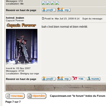
Messages: 174
Localisation: lille
Revenir en haut de page
hotrod_kraken
Posté le: Mar Juil 15, 2008 8:14
Sujet du message:
Capucin Forever
bah c'est bien normal et bien mérité.
Inscrit le: 03 Nov 2007
Messages: 4733
Localisation: Bretigny sur orge
Revenir en haut de page
Capucinteam.net "le forum" Index du Forum
Page
7
sur
7