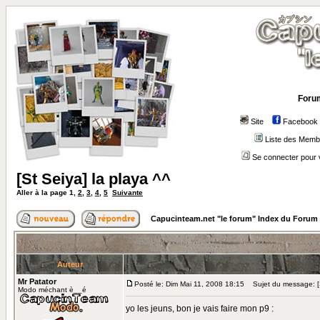
Forum
Site
Facebook
Liste des Memb
Se connecter pour 
[St Seiya] la playa ^^
Aller à la page
1
,
2
,
3
,
4
,
5
Suivante
Capucinteam.net "le forum" Index du Forum
Auteur
Mr Patator
Posté le: Dim Mai 11, 2008 18:15
Sujet du message: [St
Modo méchant è__é
yo les jeuns, bon je vais faire mon p9 :