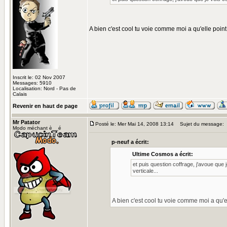
A bien c'est cool tu voie comme moi a qu'elle poin
Inscrit le: 02 Nov 2007
Messages: 5910
Localisation: Nord - Pas de
Calais
Revenir en haut de page
Mr Patator
Posté le: Mer Mai 14, 2008 13:14
Sujet du message:
Modo méchant è__é
p-neuf a écrit:
Ultime Cosmos a écrit:
et puis question coffrage, j'avoue que 
verticale...
A bien c'est cool tu voie comme moi a qu'e