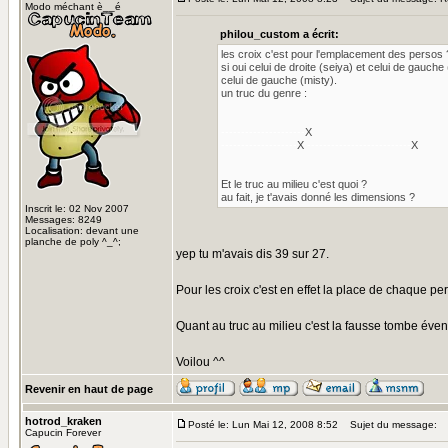
Modo méchant è__é
philou_custom a écrit:
les croix c'est pour l'emplacement des persos 
si oui celui de droite (seiya) et celui de gauche (
celui de gauche (misty).
un truc du genre :
---------------------
X
-------------------
X
--------------------------
X
Et le truc au milieu c'est quoi ?
au fait, je t'avais donné les dimensions ?
Inscrit le: 02 Nov 2007
Messages: 8249
Localisation: devant une
planche de poly ^_^;
yep tu m'avais dis 39 sur 27.
Pour les croix c'est en effet la place de chaque p
Quant au truc au milieu c'est la fausse tombe évent
Voilou ^^
Revenir en haut de page
hotrod_kraken
Posté le: Lun Mai 12, 2008 8:52
Sujet du message:
Capucin Forever