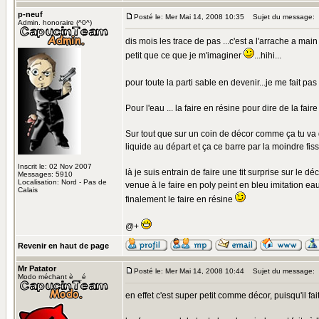
p-neuf
Posté le: Mer Mai 14, 2008 10:35
Sujet du message:
Admin. honoraire (^0^)
dis mois les trace de pas ...c'est a l'arrache a main
petit que ce que je m'imaginer
...hihi...
pour toute la parti sable en devenir...je me fait pa
Pour l'eau ... la faire en résine pour dire de la faire
Sur tout que sur un coin de décor comme ça tu va gale
liquide au départ et ça ce barre par la moindre fissu
Inscrit le: 02 Nov 2007
là je suis entrain de faire une tit surprise sur le déco
Messages: 5910
Localisation: Nord - Pas de
venue à le faire en poly peint en bleu imitation eau
Calais
finalement le faire en résine
@+
Revenir en haut de page
Mr Patator
Posté le: Mer Mai 14, 2008 10:44
Sujet du message:
Modo méchant è__é
en effet c'est super petit comme décor, puisqu'il fa