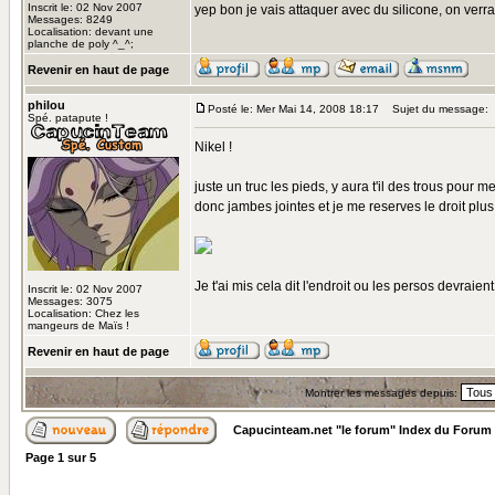
Inscrit le: 02 Nov 2007
yep bon je vais attaquer avec du silicone, on verr
Messages: 8249
Localisation: devant une
planche de poly ^_^;
Revenir en haut de page
philou
Posté le: Mer Mai 14, 2008 18:17
Sujet du message:
Spé. patapute !
Nikel !
juste un truc les pieds, y aura t'il des trous pou
donc jambes jointes et je me reserves le droit plus 
Je t'ai mis cela dit l'endroit ou les persos devraien
Inscrit le: 02 Nov 2007
Messages: 3075
Localisation: Chez les
mangeurs de Maïs !
Revenir en haut de page
Montrer les messages depuis:
Capucinteam.net "le forum" Index du Forum
Page
1
sur
5