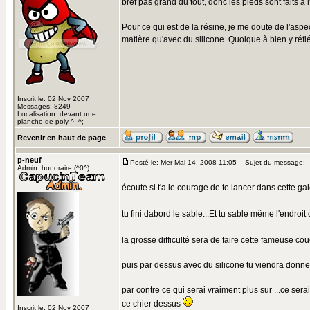
bref pas grand du tout, donc les pieds sont faits à
Pour ce qui est de la résine, je me doute de l'asp
matière qu'avec du silicone. Quoique à bien y réflé
Inscrit le: 02 Nov 2007
Messages: 8249
Localisation: devant une
planche de poly ^_^;
Revenir en haut de page
p-neuf
Posté le: Mer Mai 14, 2008 11:05
Sujet du message:
Admin. honoraire (^0^)
écoute si t'a le courage de te lancer dans cette gal
tu fini dabord le sable...Et tu sable même l'endroit
la grosse difficulté sera de faire cette fameuse c
puis par dessus avec du silicone tu viendra donner
par contre ce qui serai vraiment plus sur ...ce serai
ce chier dessus
Inscrit le: 02 Nov 2007