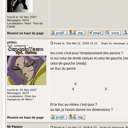
Inscrit le: 02 Nov 2007
Messages: 5910
Localisation: Nord - Pas de
Calais
Revenir en haut de page
philou
Posté le: Dim Mai 11, 2008 21:21
Sujet du message: p
Spé. patapute !
les croix c'est pour l'emplacement des persos ?
si oui celui de droite (seiya) et celui de gauche (mis
celui de gauche (misty).
un truc du genre :
---------------------
X
-------------------
X
--------------------------
X
Inscrit le: 02 Nov 2007
Messages: 3075
Localisation: Chez les
mangeurs de Maïs !
Et le truc au milieu c'est quoi ?
au fait, je t'avais donné les dimensions ?
Revenir en haut de page
Mr Patator
Posté le: Lun Mai 12, 2008 8:23
Sujet du message: Re