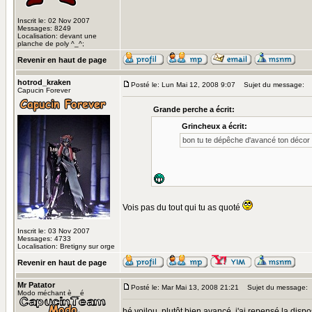
Inscrit le: 02 Nov 2007
Messages: 8249
Localisation: devant une
planche de poly ^_^;
Revenir en haut de page
hotrod_kraken
Posté le: Lun Mai 12, 2008 9:07
Sujet du message:
Capucin Forever
Grande perche a écrit:
Grincheux a écrit:
bon tu te dépêche d'avancé ton décor ou
Vois pas du tout qui tu as quoté
Inscrit le: 03 Nov 2007
Messages: 4733
Localisation: Bretigny sur orge
Revenir en haut de page
Mr Patator
Posté le: Mar Mai 13, 2008 21:21
Sujet du message:
Modo méchant è__é
hé voilou, plutôt bien avancé, j'ai repensé la disp