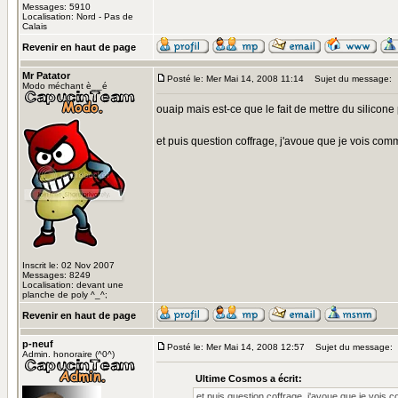
Messages: 5910
Localisation: Nord - Pas de
Calais
Revenir en haut de page
Mr Patator
Posté le: Mer Mai 14, 2008 11:14
Sujet du message:
Modo méchant è__é
ouaip mais est-ce que le fait de mettre du silicone 
et puis question coffrage, j'avoue que je vois comm
Inscrit le: 02 Nov 2007
Messages: 8249
Localisation: devant une
planche de poly ^_^;
Revenir en haut de page
p-neuf
Posté le: Mer Mai 14, 2008 12:57
Sujet du message:
Admin. honoraire (^0^)
Ultime Cosmos a écrit:
et puis question coffrage, j'avoue que je vois c