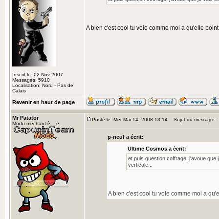
A bien c'est cool tu voie comme moi a qu'elle poin
Inscrit le: 02 Nov 2007
Messages: 5910
Localisation: Nord - Pas de
Calais
Revenir en haut de page
Mr Patator
Posté le: Mer Mai 14, 2008 13:14
Sujet du message:
Modo méchant è__é
p-neuf a écrit:
Ultime Cosmos a écrit:
et puis question coffrage, j'avoue que 
verticale...
A bien c'est cool tu voie comme moi a qu'e