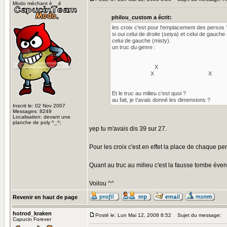
Modo méchant è__é
philou_custom a écrit:
les croix c'est pour l'emplacement des persos 
si oui celui de droite (seiya) et celui de gauche (
celui de gauche (misty).
un truc du genre :
---------------------
X
-------------------
X
--------------------------
X
Et le truc au milieu c'est quoi ?
au fait, je t'avais donné les dimensions ?
Inscrit le: 02 Nov 2007
Messages: 8249
Localisation: devant une
planche de poly ^_^;
yep tu m'avais dis 39 sur 27.
Pour les croix c'est en effet la place de chaque p
Quant au truc au milieu c'est la fausse tombe évent
Voilou ^^
Revenir en haut de page
hotrod_kraken
Posté le: Lun Mai 12, 2008 8:52
Sujet du message:
Capucin Forever