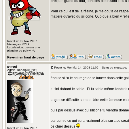
bref pas grand du tout, donc les pieds sont faits à
Pour ce qui est de la résine, je me doute de l'asp
matière qu'avec du silicone. Quoique à bien y réflé
Inscrit le: 02 Nov 2007
Messages: 8249
Localisation: devant une
planche de poly ^_^;
Revenir en haut de page
p-neuf
Posté le: Mer Mai 14, 2008 11:05
Sujet du message:
Admin. honoraire (^0^)
écoute si t'a le courage de te lancer dans cette gal
tu fini dabord le sable...Et tu sable même l'endroit
la grosse difficulté sera de faire cette fameuse c
puis par dessus avec du silicone tu viendra donner
par contre ce qui serai vraiment plus sur ...ce serai
ce chier dessus
Inscrit le: 02 Nov 2007