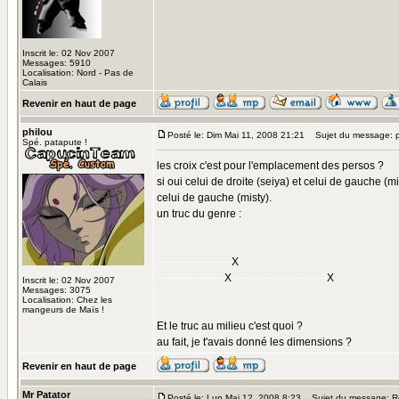
Inscrit le: 02 Nov 2007
Messages: 5910
Localisation: Nord - Pas de
Calais
Revenir en haut de page
philou
Posté le: Dim Mai 11, 2008 21:21
Sujet du message: p
Spé. patapute !
les croix c'est pour l'emplacement des persos ?
si oui celui de droite (seiya) et celui de gauche (mis
celui de gauche (misty).
un truc du genre :
---------------------
X
-------------------
X
--------------------------
X
Inscrit le: 02 Nov 2007
Messages: 3075
Localisation: Chez les
mangeurs de Maïs !
Et le truc au milieu c'est quoi ?
au fait, je t'avais donné les dimensions ?
Revenir en haut de page
Mr Patator
Posté le: Lun Mai 12, 2008 8:23
Sujet du message: Re