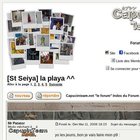
Forum
Site
Facebook
Liste des Memb
Se connecter pour 
[St Seiya] la playa ^^
Aller à la page
1
,
2
,
3
,
4
,
5
Suivante
Capucinteam.net "le forum" Index du Forum
Auteur
Mr Patator
Posté le: Dim Mai 11, 2008 18:15
Sujet du message: [St
Modo méchant è__é
yo les jeuns, bon je vais faire mon p9 :