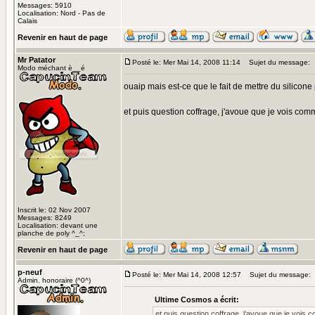
Messages: 5910
Localisation: Nord - Pas de
Calais
Revenir en haut de page
Mr Patator
Posté le: Mer Mai 14, 2008 11:14
Sujet du message:
Modo méchant è__é
ouaip mais est-ce que le fait de mettre du silicone 
et puis question coffrage, j'avoue que je vois comm
Inscrit le: 02 Nov 2007
Messages: 8249
Localisation: devant une
planche de poly ^_^;
Revenir en haut de page
p-neuf
Posté le: Mer Mai 14, 2008 12:57
Sujet du message:
Admin. honoraire (^0^)
Ultime Cosmos a écrit:
et puis question coffrage, j'avoue que je vois c