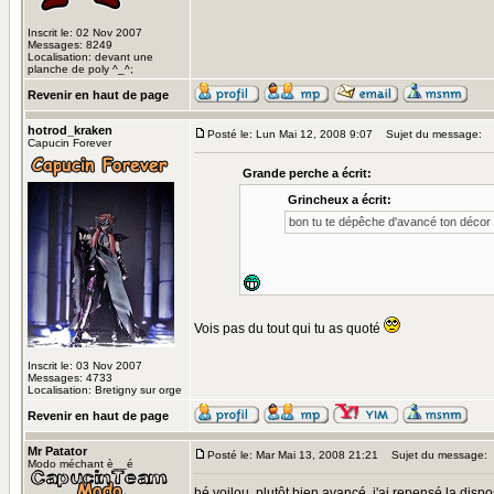
Inscrit le: 02 Nov 2007
Messages: 8249
Localisation: devant une
planche de poly ^_^;
Revenir en haut de page
hotrod_kraken
Posté le: Lun Mai 12, 2008 9:07
Sujet du message:
Capucin Forever
Grande perche a écrit:
Grincheux a écrit:
bon tu te dépêche d'avancé ton décor ou
Vois pas du tout qui tu as quoté
Inscrit le: 03 Nov 2007
Messages: 4733
Localisation: Bretigny sur orge
Revenir en haut de page
Mr Patator
Posté le: Mar Mai 13, 2008 21:21
Sujet du message:
Modo méchant è__é
hé voilou, plutôt bien avancé, j'ai repensé la disp