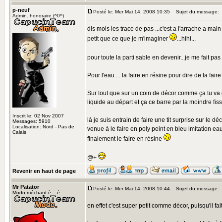
p-neuf
Posté le: Mer Mai 14, 2008 10:35
Sujet du message:
Admin. honoraire (^0^)
dis mois les trace de pas ...c'est a l'arrache a main
petit que ce que je m'imaginer
...hihi...
pour toute la parti sable en devenir...je me fait pa
Pour l'eau ... la faire en résine pour dire de la faire
Sur tout que sur un coin de décor comme ça tu va gale
liquide au départ et ça ce barre par la moindre fissu
Inscrit le: 02 Nov 2007
là je suis entrain de faire une tit surprise sur le déco
Messages: 5910
Localisation: Nord - Pas de
venue à le faire en poly peint en bleu imitation eau
Calais
finalement le faire en résine
@+
Revenir en haut de page
Mr Patator
Posté le: Mer Mai 14, 2008 10:44
Sujet du message:
Modo méchant è__é
en effet c'est super petit comme décor, puisqu'il fa