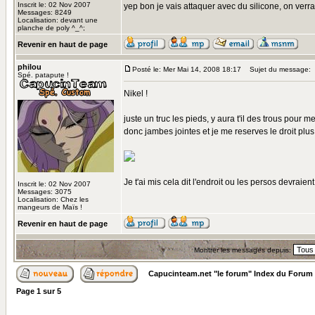
Inscrit le: 02 Nov 2007
yep bon je vais attaquer avec du silicone, on verr
Messages: 8249
Localisation: devant une
planche de poly ^_^;
Revenir en haut de page
philou
Posté le: Mer Mai 14, 2008 18:17
Sujet du message:
Spé. patapute !
Nikel !
juste un truc les pieds, y aura t'il des trous pou
donc jambes jointes et je me reserves le droit plus 
Je t'ai mis cela dit l'endroit ou les persos devraien
Inscrit le: 02 Nov 2007
Messages: 3075
Localisation: Chez les
mangeurs de Maïs !
Revenir en haut de page
Montrer les messages depuis:
Capucinteam.net "le forum" Index du Forum
Page
1
sur
5