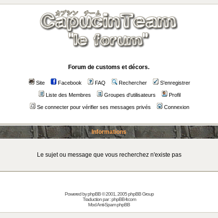
Forum de customs et décors.
Site
Facebook
FAQ
Rechercher
S'enregistrer
Liste des Membres
Groupes d'utilisateurs
Profil
Se connecter pour vérifier ses messages privés
Connexion
Informations
Le sujet ou message que vous recherchez n'existe pas
Powered by
phpBB
© 2001, 2005 phpBB Group
Traduction par :
phpBB-fr.com
Mod Anti-Spam phpBB