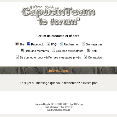
Forum de customs et décors.
Site
Facebook
FAQ
Rechercher
S'enregistrer
Liste des Membres
Groupes d'utilisateurs
Profil
Se connecter pour vérifier ses messages privés
Connexion
Informations
Le sujet ou message que vous recherchez n'existe pas
Powered by
phpBB
© 2001, 2005 phpBB Group
Traduction par :
phpBB-fr.com
Mod Anti-Spam phpBB