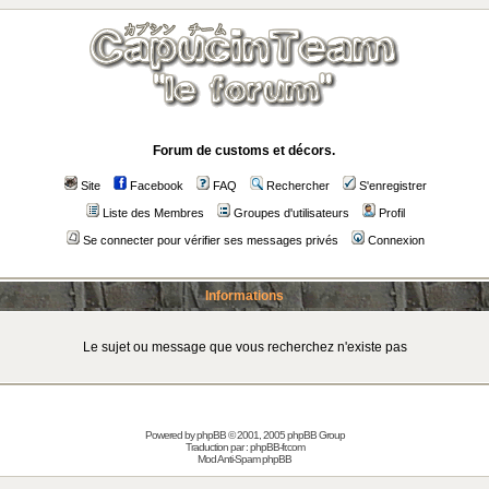
Forum de customs et décors.
Site
Facebook
FAQ
Rechercher
S'enregistrer
Liste des Membres
Groupes d'utilisateurs
Profil
Se connecter pour vérifier ses messages privés
Connexion
Informations
Le sujet ou message que vous recherchez n'existe pas
Powered by
phpBB
© 2001, 2005 phpBB Group
Traduction par :
phpBB-fr.com
Mod Anti-Spam phpBB