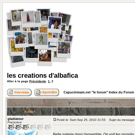
les creations d'albafica
Aller à la page
Précédente
1
,
2
Capucinteam.net "le forum" Index du Forum
Auteur
gladiateur
Posté le: Sam Sep 25, 2010 21:53
Sujet du message
Fractureur
Belle galerie dans l'ensemble. On voit tes progrès d