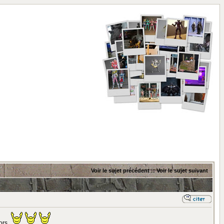
Voir le sujet précédent
::
Voir le sujet suivant
cors.