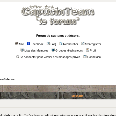
Forum de customs et décors.
Site
Facebook
FAQ
Rechercher
S'enregistrer
Liste des Membres
Groupes d'utilisateurs
Profil
Se connecter pour vérifier ses messages privés
Connexion
->
Galeries
Message
:
u début à la fin. Tu t'es bien amélioré en peinture et on le voit sur tes derniers dé