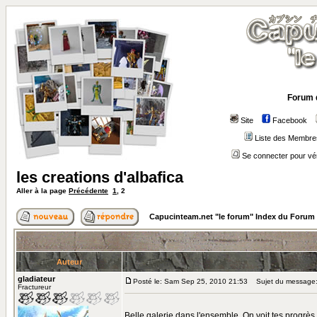
Forum 
Site
Facebook
Liste des Membre
Se connecter pour vé
les creations d'albafica
Aller à la page
Précédente
1
,
2
Capucinteam.net "le forum" Index du Forum
Auteur
gladiateur
Posté le: Sam Sep 25, 2010 21:53
Sujet du message
Fractureur
Belle galerie dans l'ensemble. On voit tes progrès d