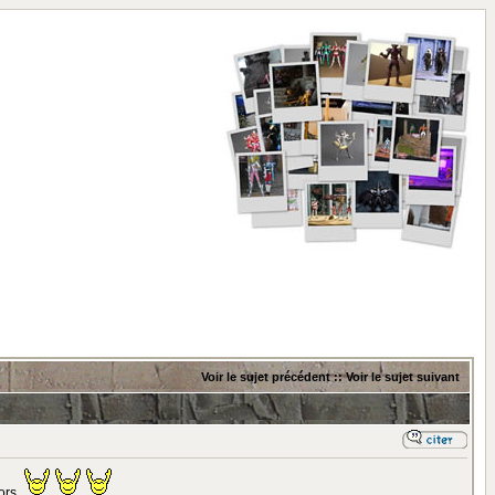
Voir le sujet précédent
::
Voir le sujet suivant
cors.