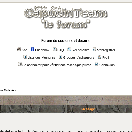
Forum de customs et décors.
Site
Facebook
FAQ
Rechercher
S'enregistrer
Liste des Membres
Groupes d'utilisateurs
Profil
Se connecter pour vérifier ses messages privés
Connexion
->
Galeries
Message
:
u début à la fin. Tu t'es bien amélioré en peinture et on le voit sur tes derniers dé