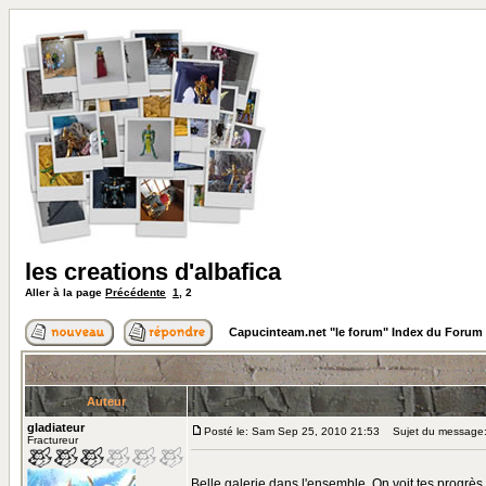
les creations d'albafica
Aller à la page
Précédente
1
,
2
Capucinteam.net "le forum" Index du Forum
Auteur
gladiateur
Posté le: Sam Sep 25, 2010 21:53
Sujet du message
Fractureur
Belle galerie dans l'ensemble. On voit tes progrès d