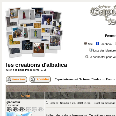
Forum 
Site
Facebook
Liste des Membre
Se connecter pour vé
les creations d'albafica
Aller à la page
Précédente
1
,
2
Capucinteam.net "le forum" Index du Forum
Auteur
gladiateur
Posté le: Sam Sep 25, 2010 21:53
Sujet du message
Fractureur
Belle galerie dans l'ensemble. On voit tes progrès d