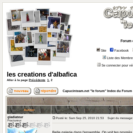
Forum 
Site
Facebook
Liste des Membre
Se connecter pour vé
les creations d'albafica
Aller à la page
Précédente
1
,
2
Capucinteam.net "le forum" Index du Forum
Auteur
gladiateur
Posté le: Sam Sep 25, 2010 21:53
Sujet du message
Fractureur
Belle galerie dans l'ensemble. On voit tes progrès d