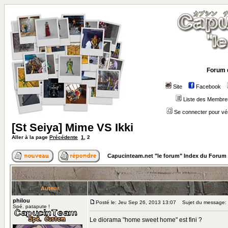
Forum 
Site
Facebook
Liste des Membre
Se connecter pour vé
[St Seiya] Mime VS Ikki
Aller à la page
Précédente
1
,
2
Capucinteam.net "le forum" Index du Forum
Auteur
philou
Posté le: Jeu Sep 26, 2013 13:07
Sujet du message:
Spé. patapute !
Le diorama "home sweet home" est fini ?