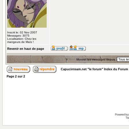
Inscrit le: 02 Nov 2007
Messages: 3075
Localisation: Chez les
mangeurs de Maïs !
Revenir en haut de page
Montrer les messages depuis:
Capucinteam.net "le forum" Index du Forum
Page
2
sur
2
Powered by
Tra