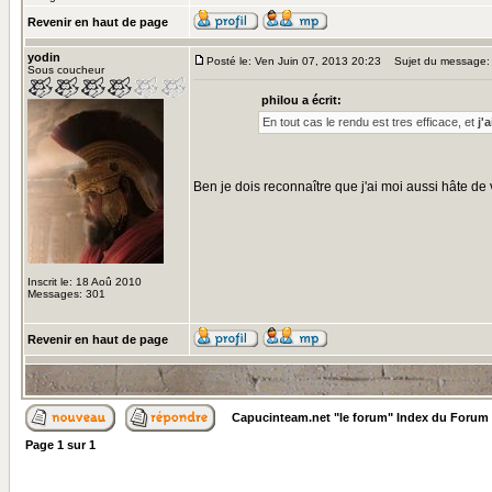
Revenir en haut de page
yodin
Posté le: Ven Juin 07, 2013 20:23
Sujet du message:
Sous coucheur
philou a écrit:
En tout cas le rendu est tres efficace, et
j'
Ben je dois reconnaître que j'ai moi aussi hâte de
Inscrit le: 18 Aoû 2010
Messages: 301
Revenir en haut de page
Capucinteam.net "le forum" Index du Forum
Page
1
sur
1