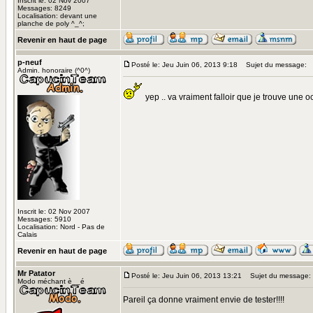
Inscrit le: 02 Nov 2007
Messages: 8249
Localisation: devant une
planche de poly ^_^;
Revenir en haut de page
p-neuf
Posté le: Jeu Juin 06, 2013 9:18
Sujet du message:
Admin. honoraire (^0^)
yep .. va vraiment falloir que je trouve une o
Inscrit le: 02 Nov 2007
Messages: 5910
Localisation: Nord - Pas de
Calais
Revenir en haut de page
Mr Patator
Posté le: Jeu Juin 06, 2013 13:21
Sujet du message:
Modo méchant è__é
Pareil ça donne vraiment envie de tester!!!!