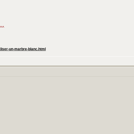
 ^^
aliser-un-marbre-blanc.html