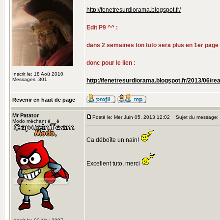
http://fenetresurdiorama.blogspot.fr/
Edit P9 ^^ :
dans 2 semaines ton tuto sera plus en 1er page
donc pour le lien :
Inscrit le: 18 Aoû 2010
Messages: 301
http://fenetresurdiorama.blogspot.fr/2013/06/re
Revenir en haut de page
Mr Patator
Posté le: Mer Juin 05, 2013 12:02
Sujet du message:
Modo méchant è__é
Ca déboîte un nain!
Excellent tuto, merci