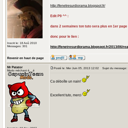
http://fenetresurdiorama.blogspot.fr/
Edit P9 ^^ :
dans 2 semaines ton tuto sera plus en 1er page
donc pour le lien :
Inscrit le: 18 Aoû 2010
Messages: 301
http://fenetresurdiorama.blogspot.fr/2013/06/re
Revenir en haut de page
Mr Patator
Posté le: Mer Juin 05, 2013 12:02
Sujet du message:
Modo méchant è__é
Ca déboîte un nain!
Excellent tuto, merci