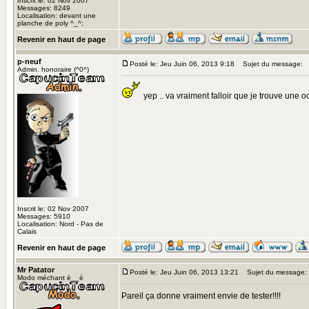
Inscrit le: 02 Nov 2007
Messages: 8249
Localisation: devant une
planche de poly ^_^;
Revenir en haut de page
p-neuf
Posté le: Jeu Juin 06, 2013 9:18
Sujet du message:
Admin. honoraire (^0^)
yep .. va vraiment falloir que je trouve une o
Inscrit le: 02 Nov 2007
Messages: 5910
Localisation: Nord - Pas de
Calais
Revenir en haut de page
Mr Patator
Posté le: Jeu Juin 06, 2013 13:21
Sujet du message:
Modo méchant è__é
Pareil ça donne vraiment envie de tester!!!!