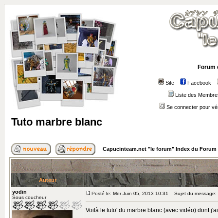
Forum 
Site
Facebook
Liste des Membre
Se connecter pour vé
Tuto marbre blanc
Capucinteam.net "le forum" Index du Forum
Auteur
yodin
Posté le: Mer Juin 05, 2013 10:31
Sujet du message: 
Sous coucheur
Voilà le tuto' du marbre blanc (avec vidéo) dont j'