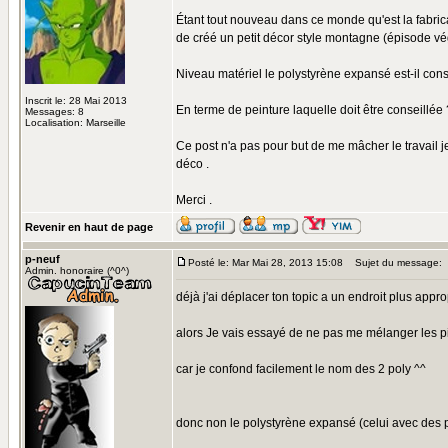
Étant tout nouveau dans ce monde qu'est la fabric
de créé un petit décor style montagne (épisode vé
Niveau matériel le polystyrène expansé est-il conse
Inscrit le: 28 Mai 2013
En terme de peinture laquelle doit être conseillée 
Messages: 8
Localisation: Marseille
Ce post n'a pas pour but de me mâcher le travail 
déco .
Merci .
Revenir en haut de page
p-neuf
Posté le: Mar Mai 28, 2013 15:08
Sujet du message:
Admin. honoraire (^0^)
déjà j'ai déplacer ton topic a un endroit plus approp
alors Je vais essayé de ne pas me mélanger les p
car je confond facilement le nom des 2 poly ^^
donc non le polystyrène expansé (celui avec des pet