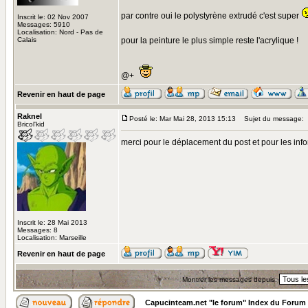
par contre oui le polystyrène extrudé c'est super
Inscrit le: 02 Nov 2007
Messages: 5910
Localisation: Nord - Pas de
Calais
pour la peinture le plus simple reste l'acrylique !
@+
Revenir en haut de page
Raknel
Posté le: Mar Mai 28, 2013 15:13
Sujet du message:
Bricol'kid
merci pour le déplacement du post et pour les inf
Inscrit le: 28 Mai 2013
Messages: 8
Localisation: Marseille
Revenir en haut de page
Montrer les messages depuis:
Capucinteam.net "le forum" Index du Forum