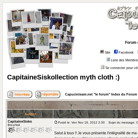
Forum 
Site
Facebook
Liste des Membre
Se connecter pour vé
CapitaineSiskollection myth cloth :)
Capucinteam.net "le forum" Index du Forum
Auteur
CapitaineSisko
Posté le: Ven Nov 16, 2012 2:30
Sujet du message: Cap
Bricol'kid
Salut à tous !! Je vous présente l'intégralité de m