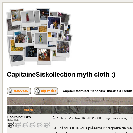
CapitaineSiskollection myth cloth :)
Capucinteam.net "le forum" Index du Forum
Auteur
CapitaineSisko
Posté le: Ven Nov 16, 2012 2:30
Sujet du message: Cap
Bricol'kid
Salut à tous !! Je vous présente l'intégralité de 