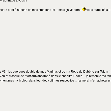
visionnage à vous !!
 encore publié aucune de mes créations ici ... mais ça viendras
vous aurez déjà u
s V3 , les quelques double de mes Marinas et de ma Robe de Dubbhe sur Totem !! J'
on et Masque de Mort arrivant drapé dans le chapitre Hades ... je remercie ma tante d
lement mes myth cloth dans leur deux vitrines respective ... j'aimerai m'en acheter 