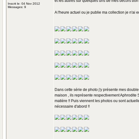
et les autres sur quelques uns de mes décors bon 
Inscrit le: 04 Nov 2012
Messages: 9
A l'heure actuel ou je publie ma collection je n'ai
Dans cette série de photo j'y présente mes double
maison , ils représente respectivement Aphrodite Si
matière !! Puis viennent les photos ou sont actuel
nécessaire d'abord !!