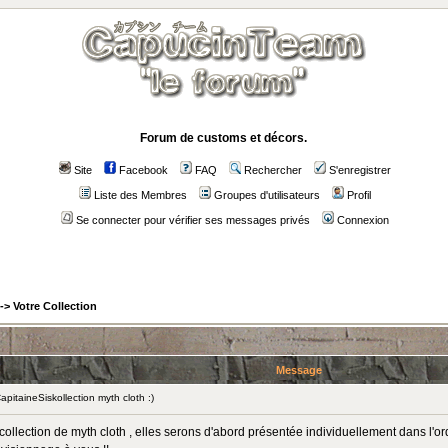
Forum de customs et décors.
Site
Facebook
FAQ
Rechercher
S'enregistrer
Liste des Membres
Groupes d'utilisateurs
Profil
Se connecter pour vérifier ses messages privés
Connexion
->
Votre Collection
Message
itaineSiskollection myth cloth :)
ma collection de myth cloth , elles serons d'abord présentée individuellement dans l