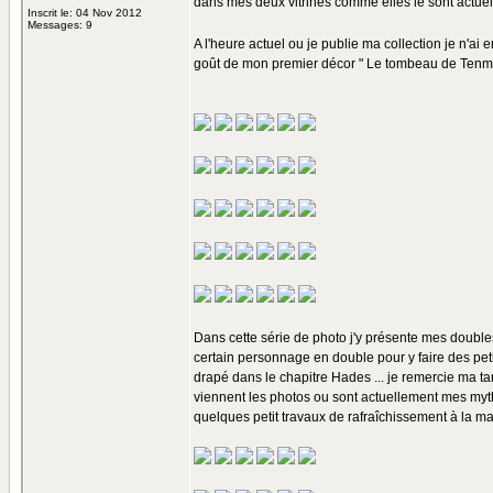
dans mes deux vitrines comme elles le sont actuel
Inscrit le: 04 Nov 2012
Messages: 9
A l'heure actuel ou je publie ma collection je n'ai
goût de mon premier décor " Le tombeau de Tenm
Dans cette série de photo j'y présente mes double
certain personnage en double pour y faire des pet
drapé dans le chapitre Hades ... je remercie ma tante
viennent les photos ou sont actuellement mes myth 
quelques petit travaux de rafraîchissement à la ma