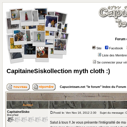
Forum 
Site
Facebook
Liste des Membre
Se connecter pour vé
CapitaineSiskollection myth cloth :)
Capucinteam.net "le forum" Index du Forum
Auteur
CapitaineSisko
Posté le: Ven Nov 16, 2012 2:30
Sujet du message: Cap
Bricol'kid
Salut à tous !! Je vous présente l'intégralité de m