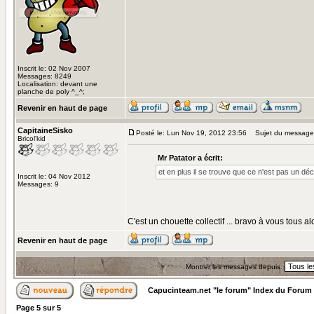
Inscrit le: 02 Nov 2007
Messages: 8249
Localisation: devant une
planche de poly ^_^;
Revenir en haut de page
CapitaineSisko
Posté le: Lun Nov 19, 2012 23:56
Sujet du message
Bricol'kid
Mr Patator a écrit:
et en plus il se trouve que ce n'est pas un déc
Inscrit le: 04 Nov 2012
Messages: 9
C'est un chouette collectif ... bravo à vous tous a
Revenir en haut de page
Montrer les messages depuis:
Capucinteam.net "le forum" Index du Forum
Page
5
sur
5