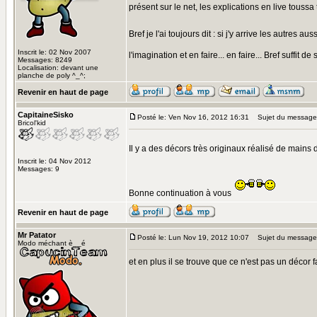
présent sur le net, les explications en live toussa 
Bref je l'ai toujours dit : si j'y arrive les autres au
Inscrit le: 02 Nov 2007
l'imagination et en faire... en faire... Bref suffit de
Messages: 8249
Localisation: devant une
planche de poly ^_^;
Revenir en haut de page
CapitaineSisko
Posté le: Ven Nov 16, 2012 16:31
Sujet du message
Bricol'kid
Il y a des décors très originaux réalisé de mains 
Inscrit le: 04 Nov 2012
Messages: 9
Bonne continuation à vous
Revenir en haut de page
Mr Patator
Posté le: Lun Nov 19, 2012 10:07
Sujet du message
Modo méchant è__é
et en plus il se trouve que ce n'est pas un décor f