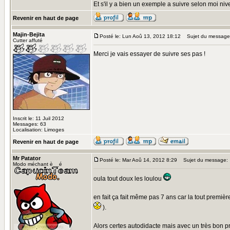
Et s'il y a bien un exemple a suivre selon moi niv
Revenir en haut de page
Majin-Bejita
Posté le: Lun Aoû 13, 2012 18:12
Sujet du message
Cutter affuté
Merci je vais essayer de suivre ses pas !
Inscrit le: 11 Juil 2012
Messages: 63
Localisation: Limoges
Revenir en haut de page
Mr Patator
Posté le: Mar Aoû 14, 2012 8:29
Sujet du message:
Modo méchant è__é
oula tout doux les loulou
en fait ça fait même pas 7 ans car la tout première
).
Alors certes autodidacte mais avec un très bon pro