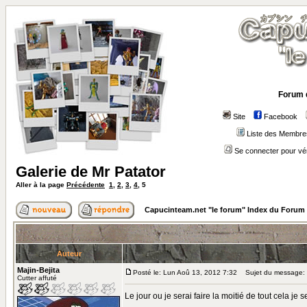
Forum 
Site
Facebook
Liste des Membre
Se connecter pour vé
Galerie de Mr Patator
Aller à la page
Précédente
1
,
2
,
3
,
4
,
5
Capucinteam.net "le forum" Index du Forum
Auteur
Majin-Bejita
Posté le: Lun Aoû 13, 2012 7:32
Sujet du message:
Cutter affuté
Le jour ou je serai faire la moitié de tout cela je 