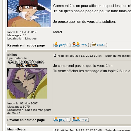
Comment fais on pour afficher les post les plus r
J'ai vu qu'en bas de page on peut le faire mais cel
Je pense que l'un de vous a la solution.
Merci
Inscrit le: 11 Juil 2012
Messages: 63
Localisation: Limoges
Revenir en haut de page
philou
Posté le: Jeu Juil 12, 2012 10:44
Sujet du message:
Spé. patapute !
Je comprend pas ce que tu veux faire.
Tu veux afficher les message d'un topic ? Suite a
Inscrit le: 02 Nov 2007
Messages: 3075
Localisation: Chez les mangeurs
de Maïs !
Revenir en haut de page
Majin-Bejita
Posté le: Jeu Juil 12, 2012 10:48
Sujet du message: