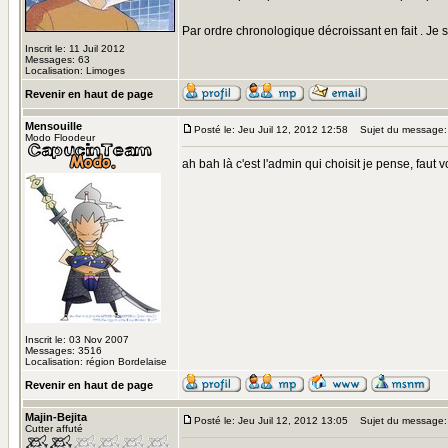
Par ordre chronologique décroissant en fait . Je su
Inscrit le: 11 Juil 2012
Messages: 63
Localisation: Limoges
Revenir en haut de page
Mensouille
Posté le: Jeu Juil 12, 2012 12:58
Sujet du message:
Modo Floodeur
ah bah là c'est l'admin qui choisit je pense, faut v
Inscrit le: 03 Nov 2007
Messages: 3516
Localisation: région Bordelaise
Revenir en haut de page
Majin-Bejita
Posté le: Jeu Juil 12, 2012 13:05
Sujet du message:
Cutter affuté