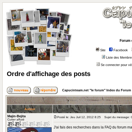
Forum 
Site
Facebook
Liste des Membre
Se connecter pour vé
Ordre d'affichage des posts
Capucinteam.net "le forum" Index du Forum
Auteur
Majin-Bejita
Posté le: Jeu Juil 12, 2012 8:25
Sujet du message: Or
Cutter affuté
J'ai fais des recherches dans la FAQ du forum mai