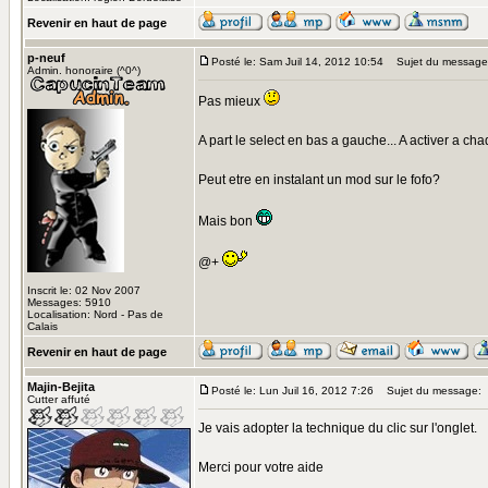
Revenir en haut de page
p-neuf
Posté le: Sam Juil 14, 2012 10:54
Sujet du message
Admin. honoraire (^0^)
Pas mieux
A part le select en bas a gauche... A activer a cha
Peut etre en instalant un mod sur le fofo?
Mais bon
@+
Inscrit le: 02 Nov 2007
Messages: 5910
Localisation: Nord - Pas de
Calais
Revenir en haut de page
Majin-Bejita
Posté le: Lun Juil 16, 2012 7:26
Sujet du message:
Cutter affuté
Je vais adopter la technique du clic sur l'onglet.
Merci pour votre aide