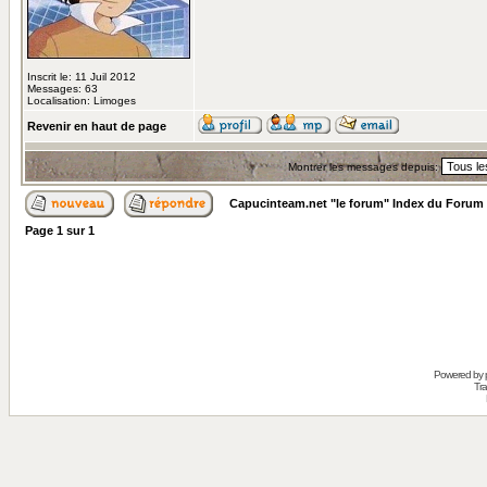
Inscrit le: 11 Juil 2012
Messages: 63
Localisation: Limoges
Revenir en haut de page
Montrer les messages depuis:
Capucinteam.net "le forum" Index du Forum
Page
1
sur
1
Powered by
Tra