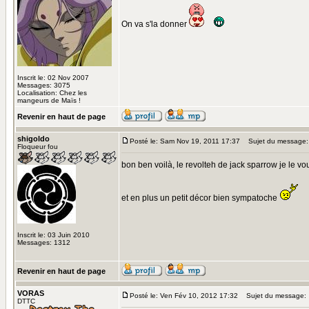
On va s'la donner
Inscrit le: 02 Nov 2007
Messages: 3075
Localisation: Chez les
mangeurs de Maïs !
Revenir en haut de page
shigoldo
Posté le: Sam Nov 19, 2011 17:37
Sujet du message:
Floqueur fou
bon ben voilà, le revolteh de jack sparrow je le v
et en plus un petit décor bien sympatoche
Inscrit le: 03 Juin 2010
Messages: 1312
Revenir en haut de page
VORAS
Posté le: Ven Fév 10, 2012 17:32
Sujet du message:
DTTC