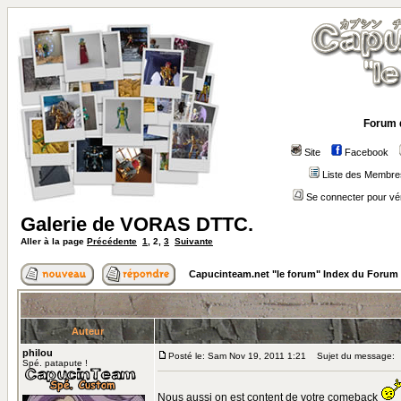
Forum 
Site
Facebook
Liste des Membre
Se connecter pour vé
Galerie de VORAS DTTC.
Aller à la page
Précédente
1
,
2
,
3
Suivante
Capucinteam.net "le forum" Index du Forum
Auteur
philou
Posté le: Sam Nov 19, 2011 1:21
Sujet du message:
Spé. patapute !
Nous aussi on est content de votre comeback