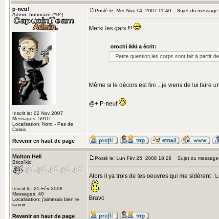
p-neuf
Posté le: Mer Nov 14, 2007 11:40
Sujet du message
Admin. honoraire (^0^)
Merki les gars !!!
orochi ikki a écrit:
...Petite question,les corps sont fait à parti
Même si le décors est fini ...je viens de lui faire 
@+ P-neuf
Inscrit le: 02 Nov 2007
Messages: 5910
Localisation: Nord - Pas de
Calais
Revenir en haut de page
Molton Hell
Posté le: Lun Fév 25, 2008 18:28
Sujet du message
Bricol'kid
Alors il ya trois de tes oeuvres qui me sidèrent :
Inscrit le: 25 Fév 2008
Messages: 40
Bravo
Localisation: j'aimerais bien le
savoir...
Revenir en haut de page