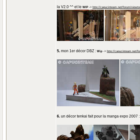
la V2.0 ^^ et le
WIP
->
http://capucinteam.net/forum/viewt
5.
mon 1er décor DBZ :
Wip
->
http://capucinteam.net/f
6.
un décor tenkai fait pour la manga expo 2007 