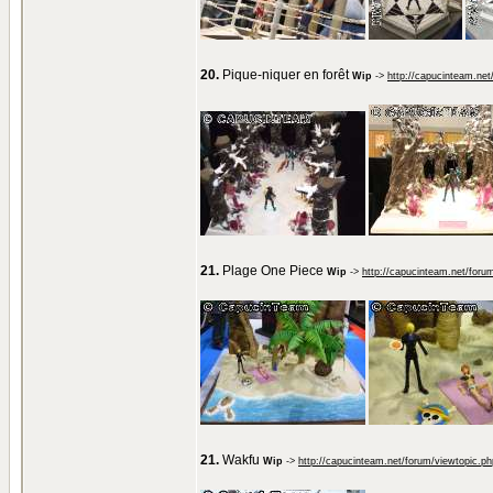
20.
Pique-niquer en forêt
Wip
->
http://capucinteam.ne
21.
Plage One Piece
Wip
->
http://capucinteam.net/foru
21.
Wakfu
Wip
->
http://capucinteam.net/forum/viewtopic.p