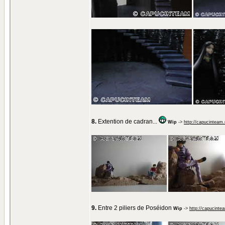
8.
Extention de cadran...
Wip
->
http://capucinteam
9.
Entre 2 piliers de Poséidon
Wip
->
http://capucinte