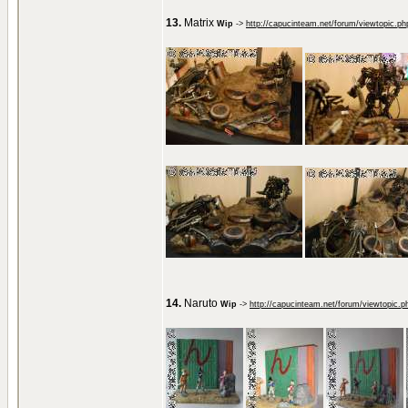
13.
Matrix
Wip
->
http://capucinteam.net/forum/viewtopic.p
14.
Naruto
Wip
->
http://capucinteam.net/forum/viewtopic.