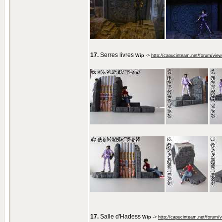
17.
Serres livres
Wip
->
http://capucinteam.net/forum/vie
17.
Salle d'Hadess
Wip
->
http://capucinteam.net/forum/