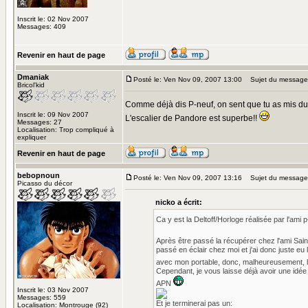
Inscrit le: 02 Nov 2007
Messages: 409
Revenir en haut de page
Dmaniak
Posté le: Ven Nov 09, 2007 13:00
Sujet du message
Bricol'kid
Comme déjà dis P-neuf, on sent que tu as mis du c
Inscrit le: 09 Nov 2007
L'escalier de Pandore est superbe!!
Messages: 27
Localisation: Trop compliqué à
expliquer
Revenir en haut de page
bebopnoun
Posté le: Ven Nov 09, 2007 13:16
Sujet du message
Picasso du décor
nicko a écrit:
Ca y est la Deltoff/Horloge réalisée par l'ami p
Après être passé la récupérer chez l'ami Saint 
passé en éclair chez moi et j'ai donc juste eu 
avec mon portable, donc, malheureusement, l
Cependant, je vous laisse déjà avoir une idé
APN
Inscrit le: 03 Nov 2007
Messages: 559
Et je terminerai pas un:
Localisation: Montrouge (92)