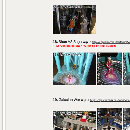
18.
Shun VS Saga
Wip
->
http://capucinteam.net/forum/
/!\ Le Custom de Shun V1 est de philou_custom
19.
Galaxian War
Wip
->
http://capucinteam.net/forum/vi