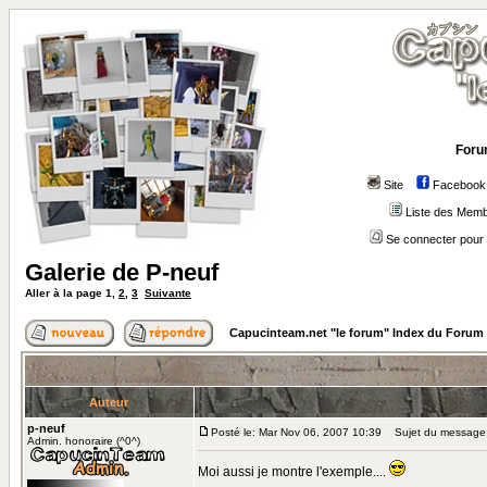
Foru
Site
Facebook
Liste des Mem
Se connecter pour 
Galerie de P-neuf
Aller à la page
1
,
2
,
3
Suivante
Capucinteam.net "le forum" Index du Forum
Auteur
p-neuf
Posté le: Mar Nov 06, 2007 10:39
Sujet du message: 
Admin. honoraire (^0^)
Moi aussi je montre l'exemple....