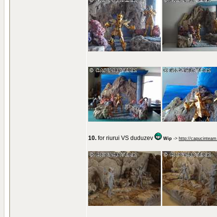
10.
for riurui VS duduzev
Wip
->
http://capucinteam