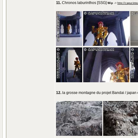
11.
Chronos laburinthos [SSG]
Wip
->
http://capucint
12.
la grosse montagne du projet Bandai / japa