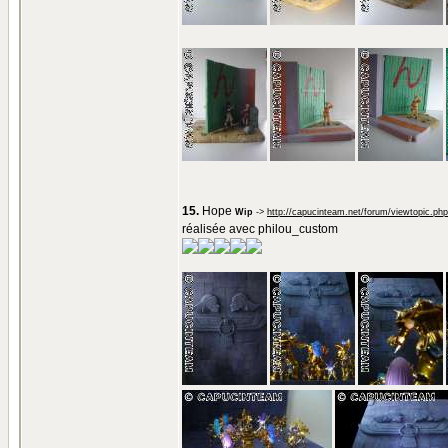
15.
Hope
Wip
->
http://capucinteam.net/forum/viewtopic.ph
réalisée avec philou_custom