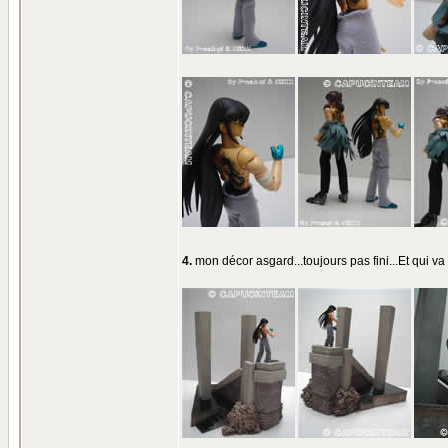
4.
mon décor asgard...toujours pas fini...Et qui 