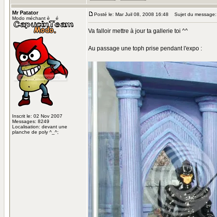
Mr Patator
Posté le: Mar Juil 08, 2008 16:48
Sujet du message:
Modo méchant è__é
Va falloir mettre à jour ta gallerie toi ^^
Au passage une toph prise pendant l'expo :
Inscrit le: 02 Nov 2007
Messages: 8249
Localisation: devant une
planche de poly ^_^;