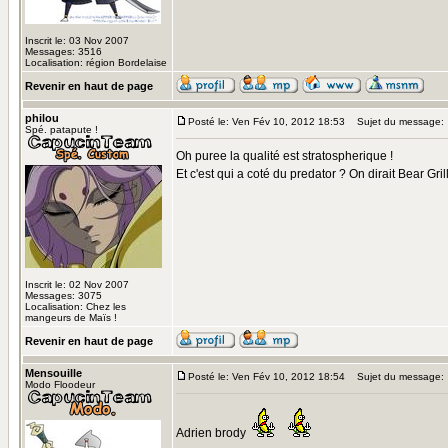
Inscrit le: 03 Nov 2007
Messages: 3516
Localisation: région Bordelaise
Revenir en haut de page
philou
Posté le: Ven Fév 10, 2012 18:53
Sujet du message:
Spé. patapute !
Oh puree la qualité est stratospherique !
Et c'est qui a coté du predator ? On dirait Bear Gril
Inscrit le: 02 Nov 2007
Messages: 3075
Localisation: Chez les
mangeurs de Maïs !
Revenir en haut de page
Mensouille
Posté le: Ven Fév 10, 2012 18:54
Sujet du message:
Modo Floodeur
Adrien brody