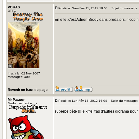
VORAS
Posté le: Sam Fév 11, 2012 10:54
Sujet du message:
DTTC
En effet c'est Adrien Brody dans predators, il cop
Inscrit le: 02 Nov 2007
Messages: 409
Revenir en haut de page
Mr Patator
Posté le: Lun Fév 13, 2012 16:04
Sujet du message:
Modo méchant è__é
superbe bête !!! je kiffe! t'as d'autres diorama pou