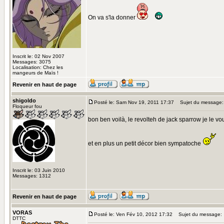
On va s'la donner
Inscrit le: 02 Nov 2007
Messages: 3075
Localisation: Chez les
mangeurs de Maïs !
Revenir en haut de page
shigoldo
Posté le: Sam Nov 19, 2011 17:37
Sujet du message:
Floqueur fou
bon ben voilà, le revolteh de jack sparrow je le v
et en plus un petit décor bien sympatoche
Inscrit le: 03 Juin 2010
Messages: 1312
Revenir en haut de page
VORAS
Posté le: Ven Fév 10, 2012 17:32
Sujet du message:
DTTC