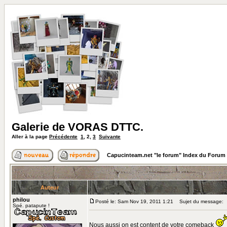
Galerie de VORAS DTTC.
Aller à la page
Précédente
1
,
2
,
3
Suivante
Capucinteam.net "le forum" Index du Forum
Auteur
philou
Posté le: Sam Nov 19, 2011 1:21
Sujet du message:
Spé. patapute !
Nous aussi on est content de votre comeback