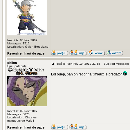
Inscrit le: 03 Nov 2007
Messages: 3516
Localisation: région Bordelaise
Revenir en haut de page
philou
Posté le: Ven Fév 10, 2012 21:58
Sujet du message:
Spé. patapute !
Lol ouep, bah on reconnait mieux le predator
Inscrit le: 02 Nov 2007
Messages: 3075
Localisation: Chez les
mangeurs de Maïs !
Revenir en haut de page