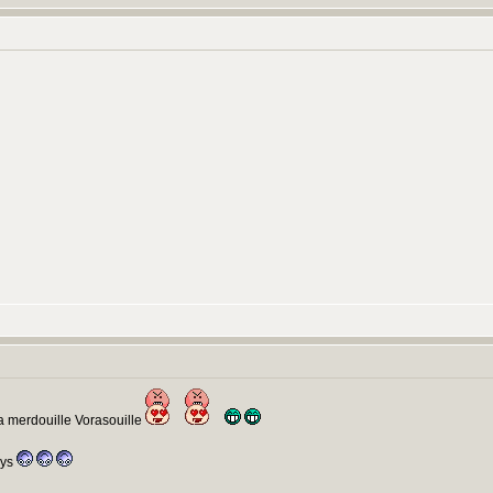
 la merdouille Vorasouille
oys