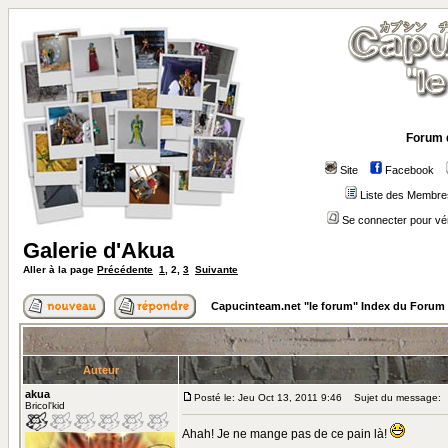
Forum 
Site
Facebook
Liste des Membre
Se connecter pour vé
Galerie d'Akua
Aller à la page
Précédente
1
,
2
,
3
Suivante
Capucinteam.net "le forum" Index du Forum
Auteur
akua
Posté le: Jeu Oct 13, 2011 9:46
Sujet du message:
Bricol'kid
Ahah! Je ne mange pas de ce pain là!