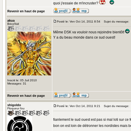
quoi j'essaie de m'incruster?
Revenir en haut de page
akua
Posté le: Ven Oct 14, 2011 8:54
Sujet du message:
Bricol'kid
Même DSK va vouloir nous rejoindre bientôt!
Y a du beau monde dans ce sud ouest!
Inscrit le: 05 Juil 2010
Messages: 31
Revenir en haut de page
shigoldo
Posté le: Ven Oct 14, 2011 9:21
Sujet du message:
Floqueur fou
fianlement le sud ouest est pas si mal loti sur ce
bon on est loin de détronner les nordistes mais b