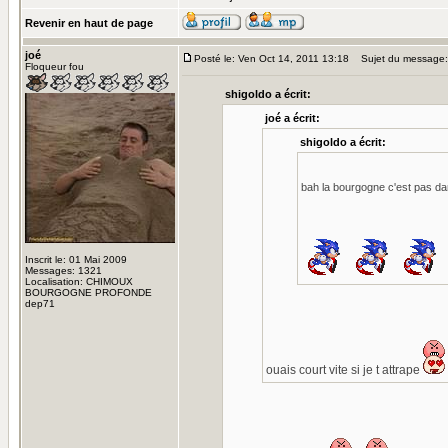
Revenir en haut de page
joé
Posté le: Ven Oct 14, 2011 13:18
Sujet du message:
Floqueur fou
shigoldo a écrit:
joé a écrit:
shigoldo a écrit:
bah la bourgogne c'est pas d
Inscrit le: 01 Mai 2009
Messages: 1321
Localisation: CHIMOUX
BOURGOGNE PROFONDE
dep71
ouais court vite si je t attrape