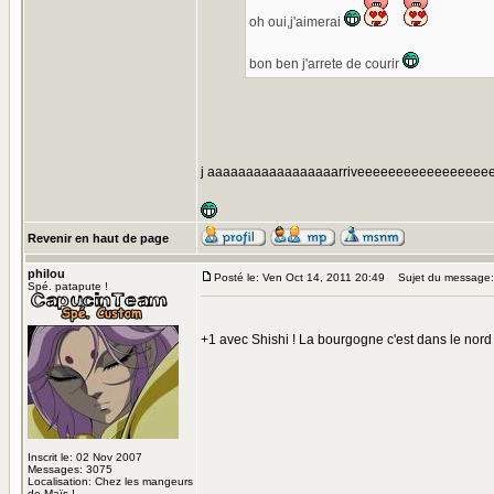
oh oui,j'aimerai
bon ben j'arrete de courir
j aaaaaaaaaaaaaaaaarriveeeeeeeeeeeeeeee
Revenir en haut de page
philou
Posté le: Ven Oct 14, 2011 20:49
Sujet du message:
Spé. patapute !
+1 avec Shishi ! La bourgogne c'est dans le nor
Inscrit le: 02 Nov 2007
Messages: 3075
Localisation: Chez les mangeurs
de Maïs !