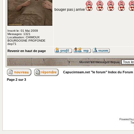
bouger pas j arrive
Inscrit le: 01 Mai 2009
Messages: 1321
Localisation: CHIMOUX
BOURGOGNE PROFONDE
dep71
Revenir en haut de page
Montrer les messages depuis:
Capucinteam.net "le forum" Index du Forum
Page
2
sur
3
Powered by
Tra