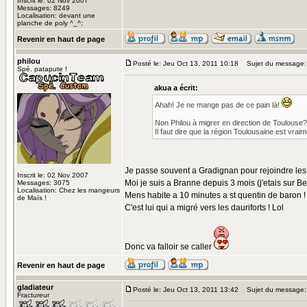
Inscrit le: 02 Nov 2007
Messages: 8249
Localisation: devant une
planche de poly ^_^;
Revenir en haut de page
philou
Posté le: Jeu Oct 13, 2011 10:18
Sujet du message:
Spé. patapute !
akua a écrit:
Ahah! Je ne mange pas de ce pain là!
Non Philou à migrer en direction de Toulouse?
Il faut dire que la région Toulousaine est vra
Je passe souvent a Gradignan pour rejoindre les 
Inscrit le: 02 Nov 2007
Moi je suis a Branne depuis 3 mois (j'etais sur Be
Messages: 3075
Localisation: Chez les mangeurs
Mens habite a 10 minutes a st quentin de baron !
de Maïs !
C'est lui qui a migré vers les dauriforts ! Lol
Donc va falloir se caller
Revenir en haut de page
gladiateur
Posté le: Jeu Oct 13, 2011 13:42
Sujet du message:
Fractureur