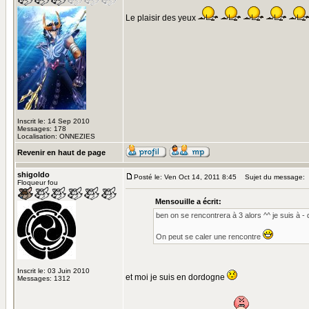
Le plaisir des yeux
Inscrit le: 14 Sep 2010
Messages: 178
Localisation: ONNEZIES
Revenir en haut de page
shigoldo
Posté le: Ven Oct 14, 2011 8:45
Sujet du message:
Floqueur fou
Mensouille a écrit:
ben on se rencontrera à 3 alors ^^ je suis à -
On peut se caler une rencontre
Inscrit le: 03 Juin 2010
et moi je suis en dordogne
Messages: 1312