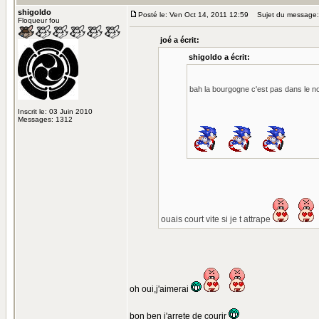
shigoldo
Posté le: Ven Oct 14, 2011 12:59
Sujet du message:
Floqueur fou
joé a écrit:
shigoldo a écrit:
bah la bourgogne c'est pas dans le 
Inscrit le: 03 Juin 2010
Messages: 1312
ouais court vite si je t attrape
oh oui,j'aimerai
bon ben j'arrete de courir