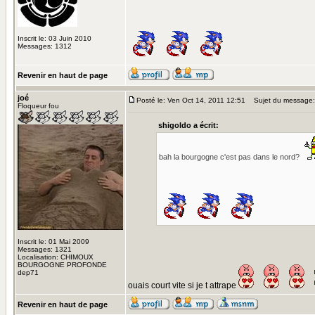
Inscrit le: 03 Juin 2010
Messages: 1312
Revenir en haut de page
joé
Posté le: Ven Oct 14, 2011 12:51
Sujet du message:
Floqueur fou
shigoldo a écrit:
bah la bourgogne c'est pas dans le nord?
Inscrit le: 01 Mai 2009
Messages: 1321
Localisation: CHIMOUX
BOURGOGNE PROFONDE
dep71
ouais court vite si je t attrape
Revenir en haut de page