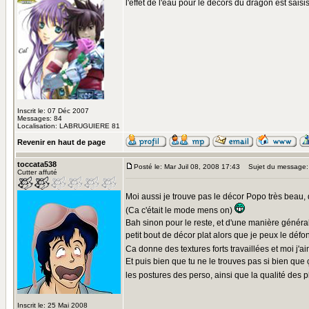
l'effet de l'eau pour le décors du dragon est sais
Inscrit le: 07 Déc 2007
Messages: 84
Localisation: LABRUGUIERE 81
Revenir en haut de page
toccata538
Posté le: Mar Juil 08, 2008 17:43
Sujet du message:
Cutter affuté
Moi aussi je trouve pas le décor Popo très beau, 
(Ca c'était le mode mens on)
Bah sinon pour le reste, et d'une manière générale
petit bout de décor plat alors que je peux le déf
Ca donne des textures forts travaillées et moi j'a
Et puis bien que tu ne le trouves pas si bien qu
les postures des perso, ainsi que la qualité des p
Inscrit le: 25 Mai 2008