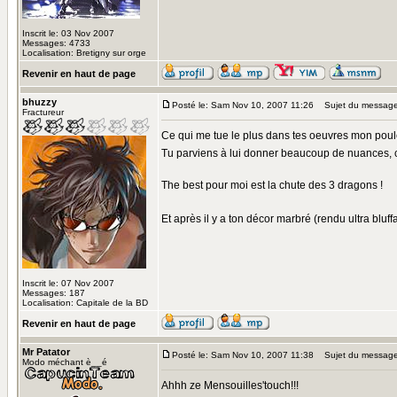
Inscrit le: 03 Nov 2007
Messages: 4733
Localisation: Bretigny sur orge
Revenir en haut de page
bhuzzy
Posté le: Sam Nov 10, 2007 11:26
Sujet du message
Fractureur
Ce qui me tue le plus dans tes oeuvres mon poulet,
Tu parviens à lui donner beaucoup de nuances, c
The best pour moi est la chute des 3 dragons !
Et après il y a ton décor marbré (rendu ultra bluffa
Inscrit le: 07 Nov 2007
Messages: 187
Localisation: Capitale de la BD
Revenir en haut de page
Mr Patator
Posté le: Sam Nov 10, 2007 11:38
Sujet du message
Modo méchant è__é
Ahhh ze Mensouilles'touch!!!