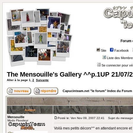
Forum 
Site
Facebook
Liste des Membre
Se connecter pour vé
The Mensouille's Gallery ^^p.1UP 21/07/
Aller à la page
1
,
2
Suivante
Capucinteam.net "le forum" Index du Forum
Auteur
Mensouille
Posté le: Ven Nov 09, 2007 22:41
Sujet du message: 
Modo Floodeur
Voilà mes petits décors^^ en attendant encore et