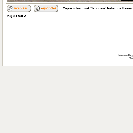
Capucinteam.net "le forum" Index du Forum
Page
1
sur
2
Powered by
Tra