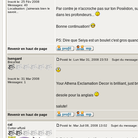
Inscrit le: 25 Fév 2008
Messages: 40
Par contre je n'accroche pas sur ton Poséidon, sur
Localisation: j'aimerais bien le
savoir...
dans les profondeurs...
Bonne continuation!
PS: Dire que Seiya est un boulet c'est gros quan
Revenir en haut de page
Isengard
Posté le: Lun Mar 31, 2008 23:53
Sujet du message
Bricol'kid
Inscrit le: 31 Mar 2008
Messages: 1
Your Athena Exclamation Decor is brilliant, just br
desole pour la anglais
salute!
Revenir en haut de page
cal
Posté le: Mar Juil 08, 2008 13:02
Sujet du message: 
Cutter affuté