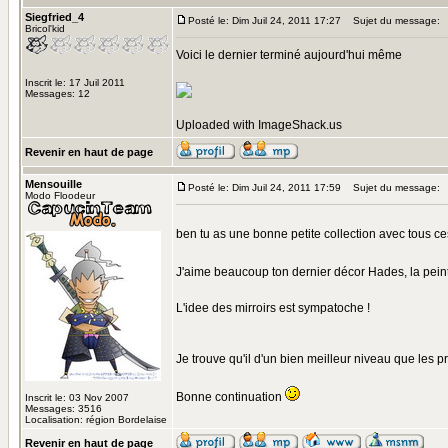
Siegfried_4
Posté le: Dim Juil 24, 2011 17:27
Sujet du message:
Bricol'kid
Voici le dernier terminé aujourd'hui même
Inscrit le: 17 Juil 2011
Messages: 12
Uploaded with
ImageShack.us
Revenir en haut de page
Mensouille
Posté le: Dim Juil 24, 2011 17:59
Sujet du message:
Modo Floodeur
ben tu as une bonne petite collection avec tous ce
J'aime beaucoup ton dernier décor Hades, la pei
L'idee des mirroirs est sympatoche !
Je trouve qu'il d'un bien meilleur niveau que les
Bonne continuation
Inscrit le: 03 Nov 2007
Messages: 3516
Localisation: région Bordelaise
Revenir en haut de page