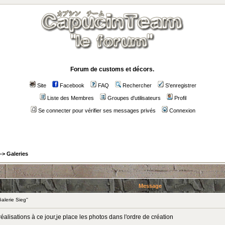
Forum de customs et décors.
Site
Facebook
FAQ
Rechercher
S'enregistrer
Liste des Membres
Groupes d'utilisateurs
Profil
Se connecter pour vérifier ses messages privés
Connexion
->
Galeries
Message
lerie Sieg''
alisations à ce jour,je place les photos dans l'ordre de création