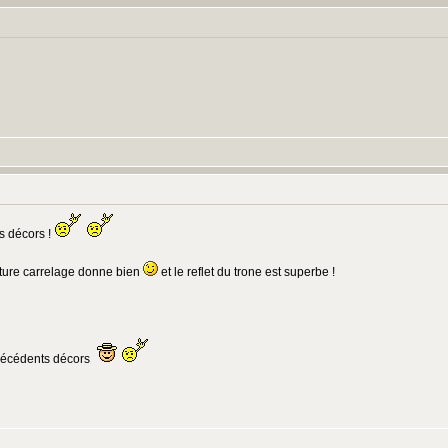
s décors !
nture carrelage donne bien
et le reflet du trone est superbe !
 précédents décors