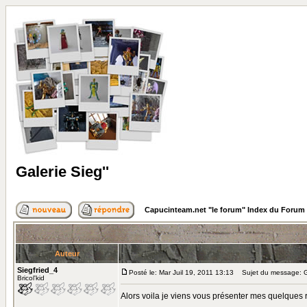
Galerie Sieg''
Capucinteam.net "le forum" Index du Forum
Auteur
Siegfried_4
Posté le: Mar Juil 19, 2011 13:13
Sujet du message: Ga
Bricol'kid
Alors voila je viens vous présenter mes quelques ré