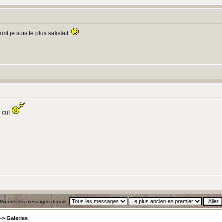
t je suis le plus satisfait.
u cul
Montrer les messages depuis:
->
Galeries