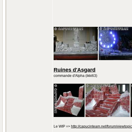
Ruines d'Asgard
commande d'Alpha (ikki63)
Le WIP =>
http://capucinteam.net/forum/viewtopi