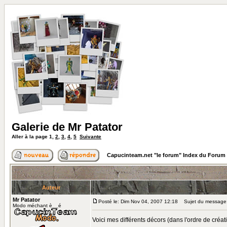
Galerie de Mr Patator
Aller à la page
1
,
2
,
3
,
4
,
5
Suivante
Capucinteam.net "le forum" Index du Forum
Auteur
Mr Patator
Posté le: Dim Nov 04, 2007 12:18
Sujet du message: 
Modo méchant è__é
Voici mes différents décors (dans l'ordre de créa