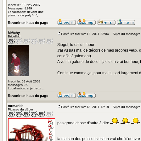
Inscrit le: 02 Nov 2007
Messages: 8249
Localisation: devant une
planche de poly ^_^;
Revenir en haut de page
MrVehy
Posté le: Mar Avr 12, 2011 22:04
Sujet du message:
Bricol'kid
Siegel, tu est un tueur !
J'ai vu pas mal de décors de mes propres yeux, des
cet effet également).
A voir ta galerie de décor içi est un vrai bonheur,
Continue comme ça, pour moi tu sort largement du 
Inscrit le: 09 Aoû 2009
Messages: 39
Localisation: si je peux ...
Revenir en haut de page
mtmarieb
Posté le: Mer Avr 13, 2011 12:18
Sujet du message:
Picasso du décor
pas grand chose d'autre à dire
ta maison des poissons est un vrai chef d'oeuvre