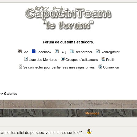
Forum de customs et décors.
Site
Facebook
FAQ
Rechercher
S'enregistrer
Liste des Membres
Groupes d'utilisateurs
Profil
Se connecter pour vérifier ses messages privés
Connexion
->
Galeries
Message
sant et les effet de perspective me laisse sur le c**....