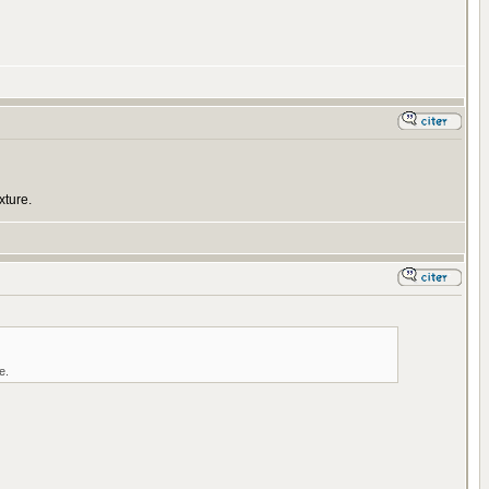
xture.
e.