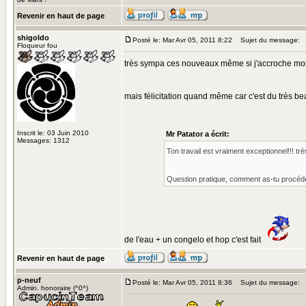
Revenir en haut de page
shigoldo
Posté le: Mar Avr 05, 2011 8:22
Sujet du message:
Floqueur fou
très sympa ces nouveaux même si j'accroche moi
mais félicitation quand même car c'est du très be
Inscrit le: 03 Juin 2010
Mr Patator a écrit:
Messages: 1312
Ton travail est vraiment exceptionnel!!! trè
Question pratique, comment as-tu procédé
de l'eau + un congelo et hop c'est fait
Revenir en haut de page
p-neuf
Posté le: Mar Avr 05, 2011 8:36
Sujet du message:
Admin. honoraire (^0^)