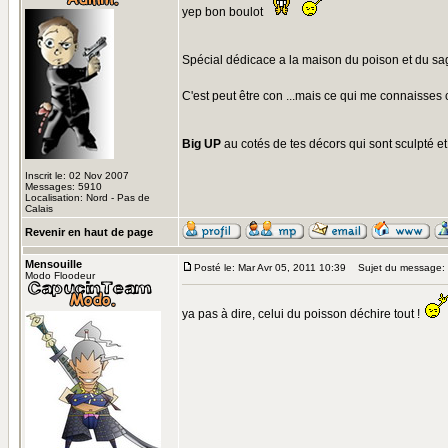
yep bon boulot
Spécial dédicace a la maison du poison et du sagit
C'est peut être con ...mais ce qui me connaisses
Big UP
au cotés de tes décors qui sont sculpté et p
Inscrit le: 02 Nov 2007
Messages: 5910
Localisation: Nord - Pas de
Calais
Revenir en haut de page
Mensouille
Posté le: Mar Avr 05, 2011 10:39
Sujet du message:
Modo Floodeur
ya pas à dire, celui du poisson déchire tout !