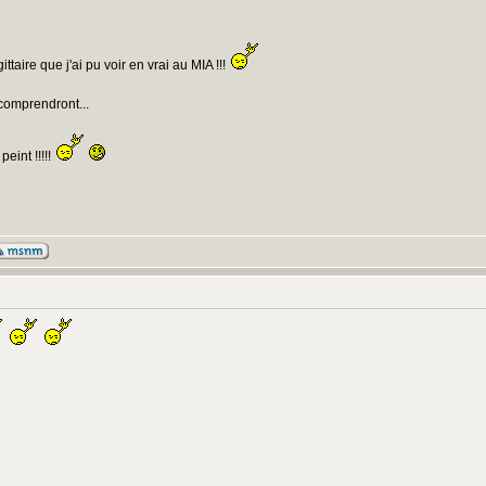
taire que j'ai pu voir en vrai au MIA !!!
 comprendront...
eint !!!!!