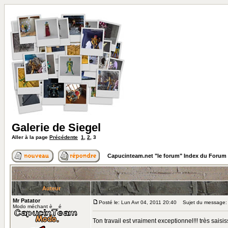
Galerie de Siegel
Aller à la page
Précédente
1
,
2
,
3
Capucinteam.net "le forum" Index du Forum
Auteur
Mr Patator
Posté le: Lun Avr 04, 2011 20:40
Sujet du message:
Modo méchant è__é
Ton travail est vraiment exceptionnel!!! très saisis