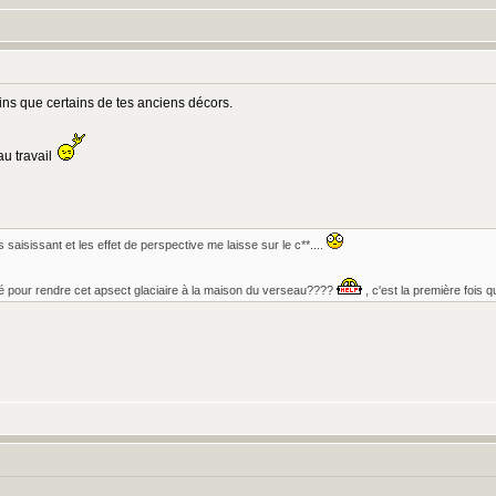
ns que certains de tes anciens décors.
au travail
s saisissant et les effet de perspective me laisse sur le c**....
 pour rendre cet apsect glaciaire à la maison du verseau????
, c'est la première fois q