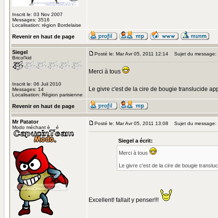
Inscrit le: 03 Nov 2007
Messages: 3516
Localisation: région Bordelaise
Revenir en haut de page
Siegel
Posté le: Mar Avr 05, 2011 12:14
Sujet du message:
Bricol'kid
Merci à tous
Inscrit le: 06 Juil 2010
Le givre c'est de la cire de bougie translucide a
Messages: 14
Localisation: Région parisienne
Revenir en haut de page
Mr Patator
Posté le: Mar Avr 05, 2011 13:08
Sujet du message:
Modo méchant è__é
Siegel a écrit:
Merci à tous
Le givre c'est de la cire de bougie transl
Excellent! fallait y penser!!!