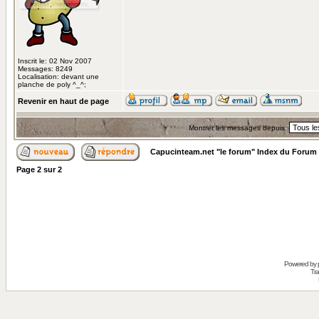
Inscrit le: 02 Nov 2007
Messages: 8249
Localisation: devant une
planche de poly ^_^;
Revenir en haut de page
Montrer les messages depuis:
Capucinteam.net "le forum" Index du Forum
Page
2
sur
2
Powered by
Tra