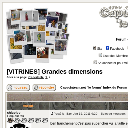
Forum 
Site
Facebook
Liste des Membre
Se connecter pour vé
[VITRINES] Grandes dimensions
Aller à la page
Précédente
1
,
2
Capucinteam.net "le forum" Index du Forum
Auteur
shigoldo
Posté le: Sam Jan 15, 2011 9:20
Sujet du message:
Floqueur fou
ben franchement c'est pas super cher vu la taille et