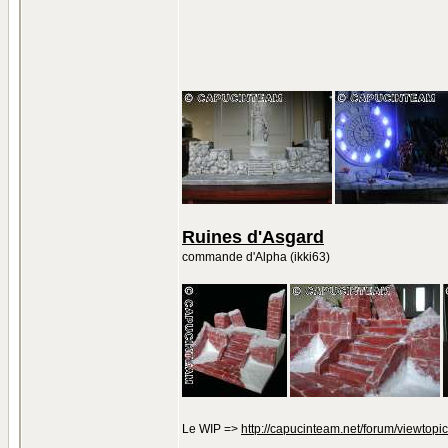
Ruines d'Asgard
commande d'Alpha (ikki63)
Le WIP =>
http://capucinteam.net/forum/viewtopi