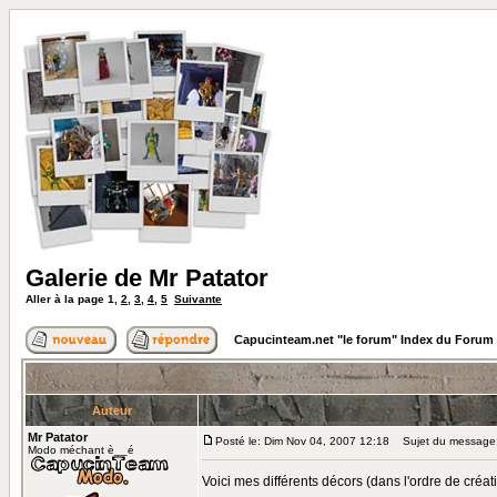
Galerie de Mr Patator
Aller à la page
1
,
2
,
3
,
4
,
5
Suivante
Capucinteam.net "le forum" Index du Forum
Auteur
Mr Patator
Posté le: Dim Nov 04, 2007 12:18
Sujet du message: 
Modo méchant è__é
Voici mes différents décors (dans l'ordre de créa