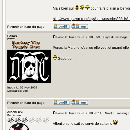
Mais bien sur
pour faire plaisir à Ice v
http://www.spawn.com/toys/spawn/series33/isis/
Revenir en haut de page
Poilos
Posté le: Mar Fév 26, 2008 9:59
Sujet du message:
DTTC
Perso, la Martine, c'est où elle veut et quand ell
Superbe !
Inscrit le: 02 Nov 2007
Messages: 258
Revenir en haut de page
orochi ikki
Posté le: Mar Fév 26, 2008 20:14
Sujet du message
Fractureur
Attention,elle sait se servir de sa lame