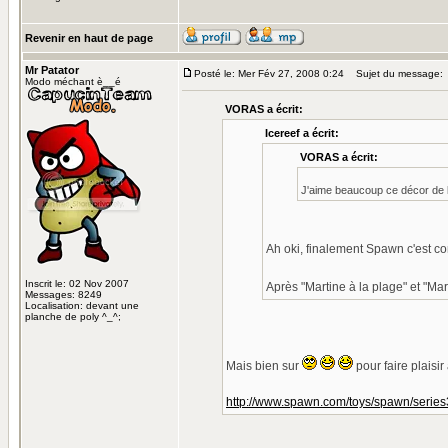
Revenir en haut de page
Mr Patator
Posté le: Mer Fév 27, 2008 0:24
Sujet du message:
Modo méchant è__é
VORAS a écrit:
Icereef a écrit:
VORAS a écrit:
J'aime beaucoup ce décor de l'
Ah oki, finalement Spawn c'est 
Inscrit le: 02 Nov 2007
Après "Martine à la plage" et "Ma
Messages: 8249
Localisation: devant une
planche de poly ^_^;
Mais bien sur
pour faire plaisi
http://www.spawn.com/toys/spawn/series