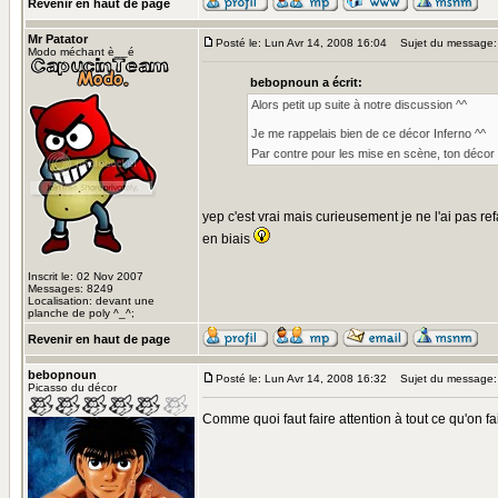
Revenir en haut de page
Mr Patator
Posté le: Lun Avr 14, 2008 16:04
Sujet du message:
Modo méchant è__é
bebopnoun a écrit:
Alors petit up suite à notre discussion ^^
Je me rappelais bien de ce décor Inferno ^^
Par contre pour les mise en scène, ton décor
yep c'est vrai mais curieusement je ne l'ai pas refa
en biais
Inscrit le: 02 Nov 2007
Messages: 8249
Localisation: devant une
planche de poly ^_^;
Revenir en haut de page
bebopnoun
Posté le: Lun Avr 14, 2008 16:32
Sujet du message:
Picasso du décor
Comme quoi faut faire attention à tout ce qu'on fa