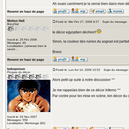
Ah ouais carrément je la verrai bien dans mon dé
Revenir en haut de page
Molton Hell
Posté le: Mer Fév 27, 2008 9:27
Sujet du message:
Bricol'kid
le décor egyoptien déchire!!
Inscrit le: 25 Fév 2008
Sinon, la couleur des ruines du asgrad est parfait
Messages: 40
Localisation: j'aimerais bien le
savoir...
Bravo
Revenir en haut de page
bebopnoun
Posté le: Lun Avr 14, 2008 15:52
Sujet du message:
Picasso du décor
Alors petit up suite à notre discussion ^^
Je me rappelais bien de ce décor Inferno ^^
Par contre pour les mise en scène, ton décor du 
Inscrit le: 03 Nov 2007
Messages: 559
Localisation: Montrouge (92)