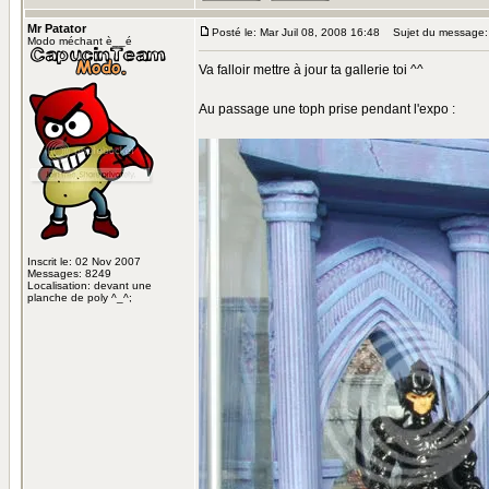
Mr Patator
Posté le: Mar Juil 08, 2008 16:48
Sujet du message:
Modo méchant è__é
Va falloir mettre à jour ta gallerie toi ^^
Au passage une toph prise pendant l'expo :
Inscrit le: 02 Nov 2007
Messages: 8249
Localisation: devant une
planche de poly ^_^;