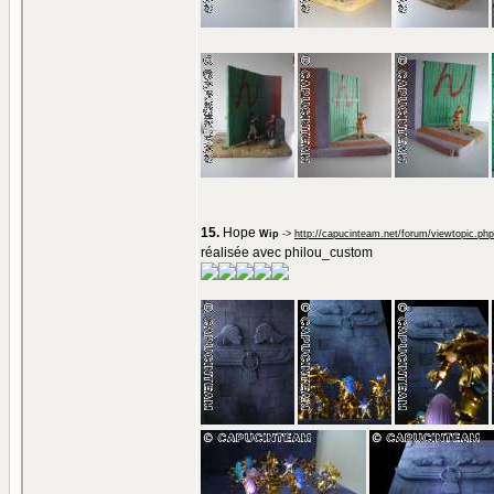
15.
Hope
Wip
->
http://capucinteam.net/forum/viewtopic.ph
réalisée avec philou_custom