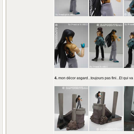
4.
mon décor asgard...toujours pas fini...Et qui 