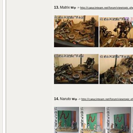
13.
Matrix
Wip
->
http://capucinteam.net/forum/viewtopic.p
14.
Naruto
Wip
->
http://capucinteam.net/forum/viewtopic.