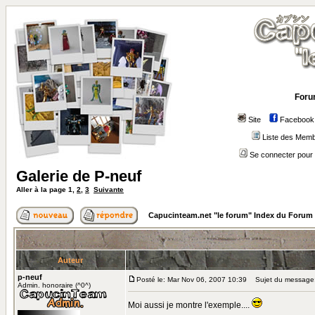
Foru
Site
Facebook
Liste des Mem
Se connecter pour 
Galerie de P-neuf
Aller à la page
1
,
2
,
3
Suivante
Capucinteam.net "le forum" Index du Forum
Auteur
p-neuf
Posté le: Mar Nov 06, 2007 10:39
Sujet du message: 
Admin. honoraire (^0^)
Moi aussi je montre l'exemple....