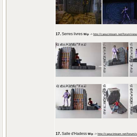
17.
Serres livres
Wip
->
http://capucinteam.net/forum/vie
17.
Salle d'Hadess
Wip
->
http://capucinteam.net/forum/