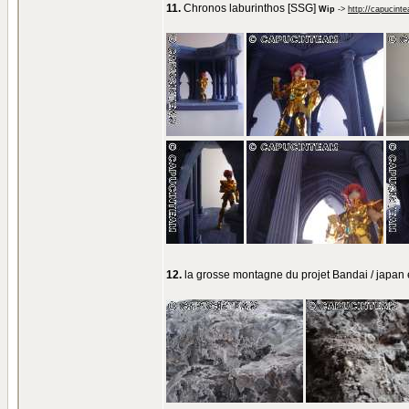
11.
Chronos laburinthos [SSG]
Wip
->
http://capucint
12.
la grosse montagne du projet Bandai / japa