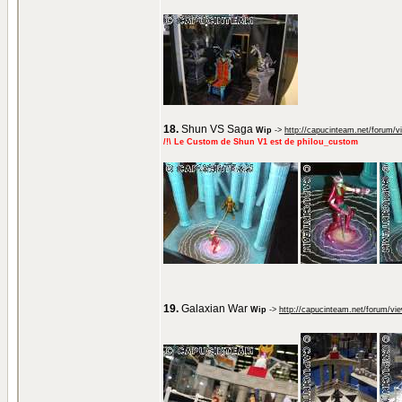
18.
Shun VS Saga
Wip
->
http://capucinteam.net/forum/
/!\ Le Custom de Shun V1 est de philou_custom
19.
Galaxian War
Wip
->
http://capucinteam.net/forum/vi