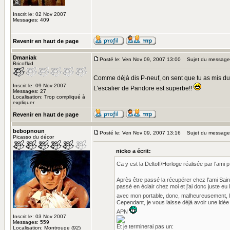
Inscrit le: 02 Nov 2007
Messages: 409
Revenir en haut de page
Dmaniak
Posté le: Ven Nov 09, 2007 13:00
Sujet du message
Bricol'kid
Comme déjà dis P-neuf, on sent que tu as mis du c
Inscrit le: 09 Nov 2007
L'escalier de Pandore est superbe!!
Messages: 27
Localisation: Trop compliqué à
expliquer
Revenir en haut de page
bebopnoun
Posté le: Ven Nov 09, 2007 13:16
Sujet du message
Picasso du décor
nicko a écrit:
Ca y est la Deltoff/Horloge réalisée par l'ami p
Après être passé la récupérer chez l'ami Saint 
passé en éclair chez moi et j'ai donc juste eu 
avec mon portable, donc, malheureusement, l
Cependant, je vous laisse déjà avoir une idé
APN
Inscrit le: 03 Nov 2007
Messages: 559
Et je terminerai pas un:
Localisation: Montrouge (92)