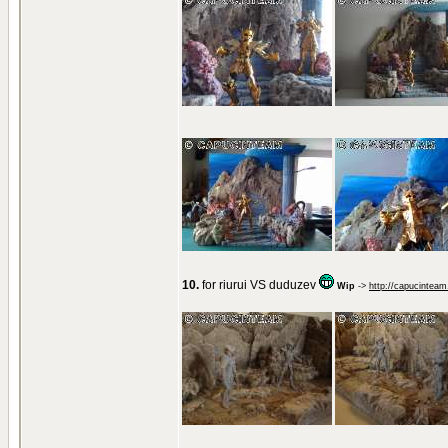
10.
for riurui VS duduzev
Wip
->
http://capucinteam