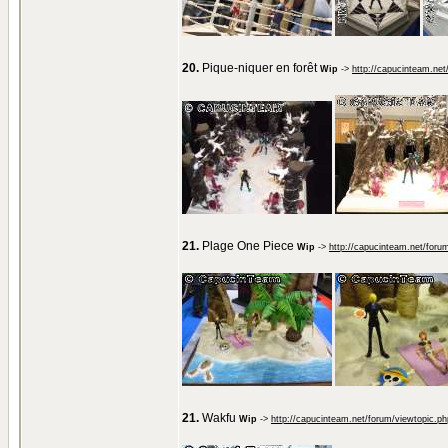
20.
Pique-niquer en forêt
Wip
->
http://capucinteam.ne
21.
Plage One Piece
Wip
->
http://capucinteam.net/foru
21.
Wakfu
Wip
->
http://capucinteam.net/forum/viewtopic.p