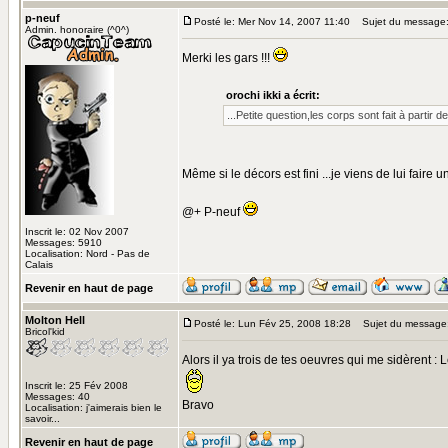
p-neuf
Posté le: Mer Nov 14, 2007 11:40
Sujet du message
Admin. honoraire (^0^)
Merki les gars !!!
orochi ikki a écrit:
...Petite question,les corps sont fait à parti
Même si le décors est fini ...je viens de lui faire 
@+ P-neuf
Inscrit le: 02 Nov 2007
Messages: 5910
Localisation: Nord - Pas de
Calais
Revenir en haut de page
Molton Hell
Posté le: Lun Fév 25, 2008 18:28
Sujet du message
Bricol'kid
Alors il ya trois de tes oeuvres qui me sidèrent :
Inscrit le: 25 Fév 2008
Messages: 40
Bravo
Localisation: j'aimerais bien le
savoir...
Revenir en haut de page