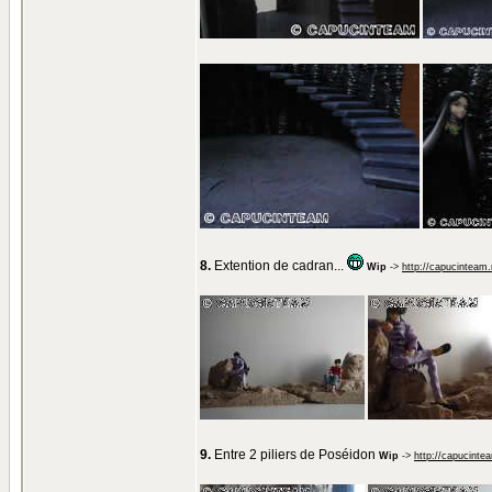
8.
Extention de cadran...
Wip
->
http://capucinteam
9.
Entre 2 piliers de Poséidon
Wip
->
http://capucinte