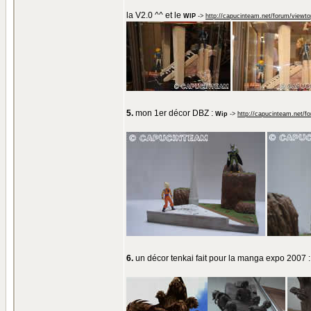
la V2.0 ^^ et le
WIP
->
http://capucinteam.net/forum/viewt
5.
mon 1er décor DBZ :
Wip
->
http://capucinteam.net/f
6.
un décor tenkai fait pour la manga expo 2007 