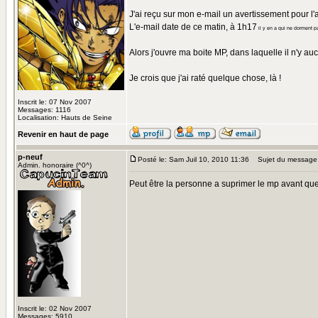
J'ai reçu sur mon e-mail un avertissement pour l
L'e-mail date de ce matin, à 1h17
il y en a qui ne dorment p
Alors j'ouvre ma boite MP, dans laquelle il n'y 
Je crois que j'ai raté quelque chose, là !
Inscrit le: 07 Nov 2007
Messages: 1116
Localisation: Hauts de Seine
Revenir en haut de page
p-neuf
Posté le: Sam Juil 10, 2010 11:36
Sujet du message
Admin. honoraire (^0^)
Peut être la personne a suprimer le mp avant que t
Inscrit le: 02 Nov 2007
Messages: 5910