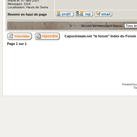
Inscrit le: 07 Nov 2007
Messages: 1116
Localisation: Hauts de Seine
Revenir en haut de page
Montrer les messages depuis:
Capucinteam.net "le forum" Index du Forum
Page
1
sur
1
Powered by
Tra