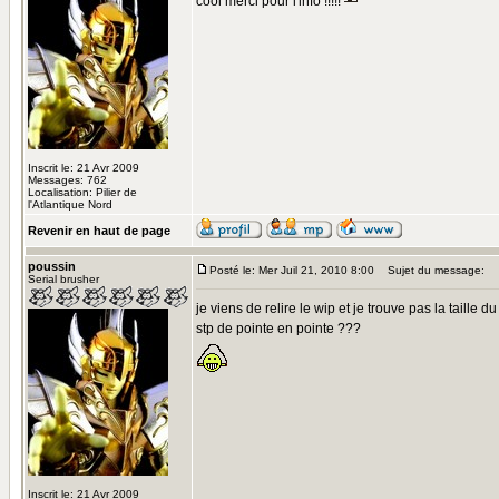
cool merci pour l'info !!!!!
Inscrit le: 21 Avr 2009
Messages: 762
Localisation: Pilier de
l'Atlantique Nord
Revenir en haut de page
poussin
Posté le: Mer Juil 21, 2010 8:00
Sujet du message:
Serial brusher
je viens de relire le wip et je trouve pas la taill
stp de pointe en pointe ???
Inscrit le: 21 Avr 2009