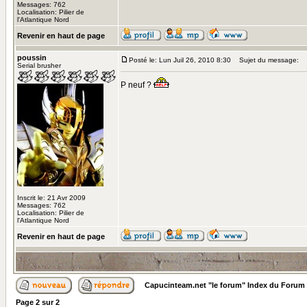
Messages: 762
Localisation: Pilier de
l'Atlantique Nord
Revenir en haut de page
poussin
Posté le: Lun Juil 26, 2010 8:30
Sujet du message:
Serial brusher
P neuf ?
Inscrit le: 21 Avr 2009
Messages: 762
Localisation: Pilier de
l'Atlantique Nord
Revenir en haut de page
Capucinteam.net "le forum" Index du Forum
Page
2
sur
2