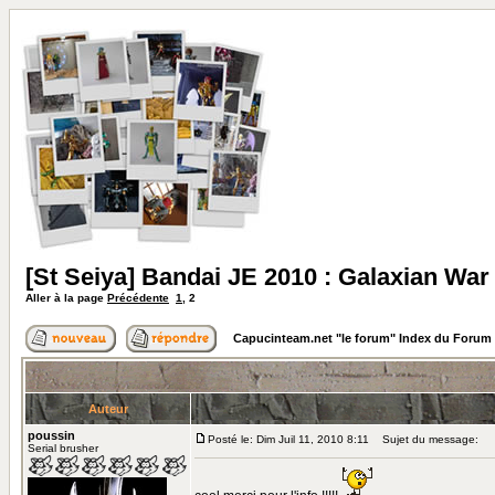
[St Seiya] Bandai JE 2010 : Galaxian War
Aller à la page
Précédente
1
,
2
Capucinteam.net "le forum" Index du Forum
Auteur
poussin
Posté le: Dim Juil 11, 2010 8:11
Sujet du message:
Serial brusher