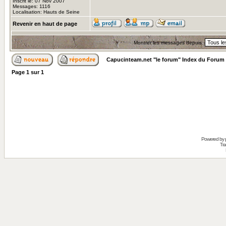
Inscrit le: 07 Nov 2007
Messages: 1116
Localisation: Hauts de Seine
Revenir en haut de page
Montrer les messages depuis:
Capucinteam.net "le forum" Index du Forum
Page
1
sur
1
Powered by
Tra