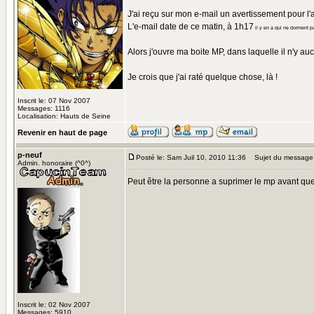
J'ai reçu sur mon e-mail un avertissement pour l
L'e-mail date de ce matin, à 1h17
il y en a qui ne dorment p
Alors j'ouvre ma boite MP, dans laquelle il n'y 
Je crois que j'ai raté quelque chose, là !
Inscrit le: 07 Nov 2007
Messages: 1116
Localisation: Hauts de Seine
Revenir en haut de page
p-neuf
Posté le: Sam Juil 10, 2010 11:36
Sujet du message
Admin. honoraire (^0^)
Peut être la personne a suprimer le mp avant que t
Inscrit le: 02 Nov 2007
Messages: 5910